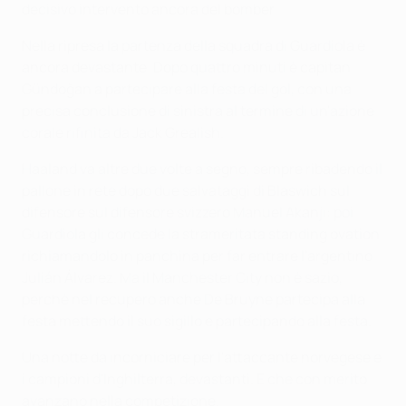
decisivo intervento ancora del bomber.
Nella ripresa la partenza della squadra di Guardiola è
ancora devastante. Dopo quattro minuti è capitan
Gündoğan a partecipare alla festa del gol, con una
precisa conclusione di sinistra al termine di un'azione
corale rifinita da Jack Grealish.
Haaland va altre due volte a segno, sempre ribadendo il
pallone in rete dopo due salvataggi di Blaswich sul
difensore sul difensore svizzero Manuel Akanji: poi
Guardiola gli concede la strameritata standing ovation
richiamandolo in panchina per far entrare l'argentino
Julián Álvarez. Ma il Manchester City non è sazio,
perchè nel recupero anche De Bruyne partecipa alla
festa mettendo il suo sigillo e partecipando alla festa.
Una notte da incorniciare per l'attaccante norvegese e
i campioni d'Inghilterra, devastanti. E che con merito
avanzano nella competizione.