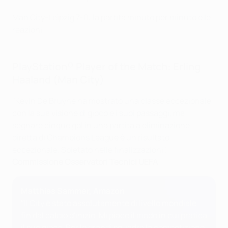
Man City-Leipzig 7-0: la partita minuto per minuto e le
reazioni
PlayStation® Player of the Match: Erling
Haaland (Man City)
"Kevin De Bruyne ha mostrato una classe eccezionale
con la sua visione di gioco e i suoi passaggi, ma
segnare cinque gol in una partita a eliminazione
diretta di Champions League è un risultato
eccezionale. Spietato nelle finalizzazioni".
Commissione Osservatori Tecnici UEFA
Matthias Sammer, Amazon
"Il City è stato assolutamente di livello mondiale
fin dal calcio d'inizio. Mi piace il modo in cui pratica
il suo gioco. Per le grandi squadre la competizione