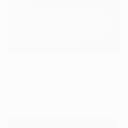
Grealish
53'
: Dopo una parata di Blaswich su Akanji,
l'attaccante norvegese firma il poker personale
57'
: Il numero 9 dei Citizens fa "pokerissimo" dopo
un'altra respinta del portiere tedesco
90+2'
: Anche De Bruyne partecipa alla festa
firmando la settima e ultima rete
La partita in breve: spettacolo Haaland, il
City si qualifica