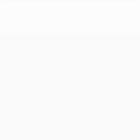
Le triplette in Champions League
UEFA Champions League
Partite
Squadre
UEFA.tv
Notizie
Sorteggi
Storia
Giochi
Dettagli
Stat.
Store (club)
VISITA
ANCHE
UEFA.com
Fondazione
UEFA