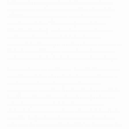
L'attaccante norvegese diventa il terzo giocatore a
segnare cinque reti in una sola partita nell'era della
UEFA Champions League: in precedenza ci erano
riusciti Lionel Messi [Barcellona] e Luiz Adriano
[Shakhtar Donetsk]. Lo show del numero 9 inizia a
metà primo tempo, quando l'arbitro dopo aver
esaminato il VAR assegna ai padroni di casa il rigore per
il fallo di mano di Benjamin Henrichs, nell'occasione
anche ammonito: dal dischetto, Haaland non sbaglia.
Due minuti e arriva il raddoppio. Kevin De Bruyne vede
Janis Blaswich fuori dai pali e tenta una spettacolare
conclusione, che si infrange sulla traversa: il
norvegese è il più reattivo di tutti e di testa firma il 2-0.
L'ex Chelsea Timo Werner e İlkay Gündoğan sfiorano
entrambi il gol, ma sul tabellino finisce ancora
Haaland, che nel recupero firma il tris e di fatto chiude
la partita. Sugli sviluppi di un corner il pallone danza
sulla linea dopo il colpo di testa di Rúben Dias prima del