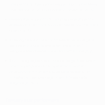
una partita di Champions League, dopo Lionel Messi
(Barcellona, 2012) e Luiz Adriano (Shakhtar, 2014).
Haaland ha raggiunto i 30 gol in appena 25 partite,
eclissando il record di Ruud van Nistelrooy che ci era
riuscito in 34.
Il Leipzig ha subito la sconfitta esterna più larga di
sempre in Europa: la precedente era un ko 5-0
sempre a Manchester, ma a Old Trafford, nel 2020.
Il City ha eguagliato la vittoria più larga di sempre in
una competizione UEFA, ripetendo il risultato
ottenuto contro un'altra avversaria tedesca - lo
Schalke 04 - sempre negli ottavi di finale nella
stagione 2018/19.
Fantasy star performers