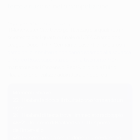
terzo a riuscirci nella competizione.
Highlights: Man City 7-0 Leipzig
Il Manchester City travolge il Leipzig e si qualifica in
scioltezza per i quarti di finale di UEFA Champions
League. Dopo l'1-1 in Germania, davanti ai loro tifosi
i
campioni d'Inghilterra non danno scampo alla squadra
di Marco Rose, superata con un altisonante 7-0
: il
mattatore per i Citizens di Pep Guardiola è Erling
Haaland, che realizza addirittura cinque reti.
Momenti chiave
22'
: Haaland sblocca il risultato trasformando un
rigore
24'
: Haaland di testa trova l'immediato raddoppio
45+2'
: Un tap-in di Haaland vale il tris prima
dell'intervallo
49'
: Gündoğan va a segno dopo un uno-due con