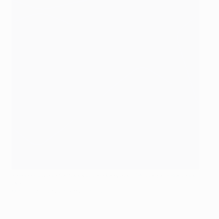
Erling Haaland festeggia con Bernardo Silva dopo il secondo
gol
Manchester City via Getty Images