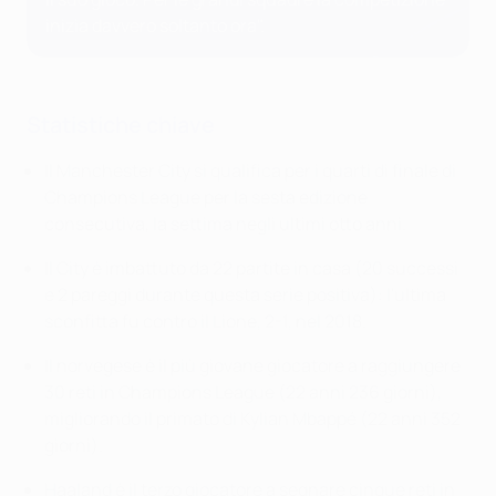
inizia davvero soltanto ora".
Statistiche chiave
Il Manchester City si qualifica per i quarti di finale di
Champions League per la sesta edizione
consecutiva, la settima negli ultimi otto anni.
Il City è imbattuto da 22 partite in casa (20 successi
e 2 pareggi durante questa serie positiva): l'ultima
sconfitta fu contro il Lione, 2-1, nel 2018.
Il norvegese è il più giovane giocatore a raggiungere
30 reti in Champions League (22 anni 236 giorni),
migliorando il primato di Kylian Mbappé (22 anni 352
giorni).
Haaland è il terzo giocatore a segnare cinque reti in