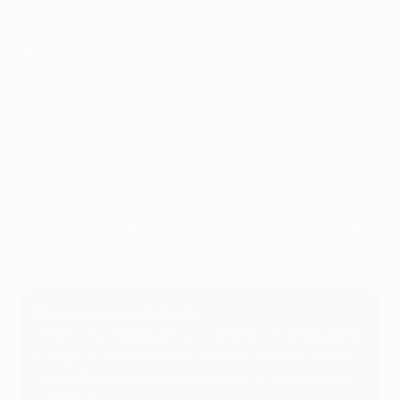
A seguire
Formazioni
Man City
: Ederson; Stones (Sergio Gómez 63'), Akanji,
Rúben Dias, Aké; Rodri (Phillips 64'); Bernardo Silva, De
Bruyne, Gündoğan (Mahrez 55'), Grealish (Foden 55');
Haaland (Álvarez 63')
Leipzig
: Blaswich; Henrichs (Klostermann 80'), Orbán,
Gvardiol, Raum; Laimer, Kampl, Haidara (Simakan 62');
Szoboszlai (Olmo 72'), Forsberg (André Silva 63');
Werner (Poulsen 62')
Prossimi appuntamenti
Il Man City prosegue il suo cammino in Champions
League e dalle 12.00 CET di venerdì 17 marzo sarà
coinvolto nel sorteggio dei quarti di finale e delle
semifinali.