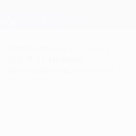
Passa
al
contenuto
Champions League Ufficiale
Scarica
principale
Risultati e Fantasy live
UEFA Champions League
Manchester City - Leipzig 7-0
(tot. 8-1): Haaland
devastante, inglesi avanti
martedì 14 marzo 2023
Dopo il pareggio in Germania, i campioni
d'Inghilterra travolgono il Leipzig davanti ai
loro tifosi e si qualificano in scioltezza:
l'attaccante norvegese protagonista
assoluto della goleada con cinque reti, il