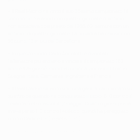
• Il Real Madrid ha vinto il suo 35esimo campionato (il
secondo in tre anni) con quattro giornate di anticipo:
non accadeva così presto dal 1988/89, sempre con un
anticipo di quattro giornate. La squadra ha chiuso con
86 punti, 13 in più del Barcellona.
• In questo modo, Carlo Ancelotti è diventato
l'allenatore più anziano a vincere il campionato (62
anni e 325 giorni), nonché l'unico a vincere il titolo in
Spagna, Italia, Germania, Inghilterra e Francia.
• Il Real Madrid ha vinto solo una gara di campionato su
quattro da quando ha conquistato il titolo, 6-0 contro il
Levante (retrocesso) il 12 maggio. Quattro giorni prima
aveva perso 1-0 contro l'Atlético, quindi ha pareggiato
contro Cadice (1-1) e Betis (0-0).
In the Zone: il pressing alto del Real Madrid