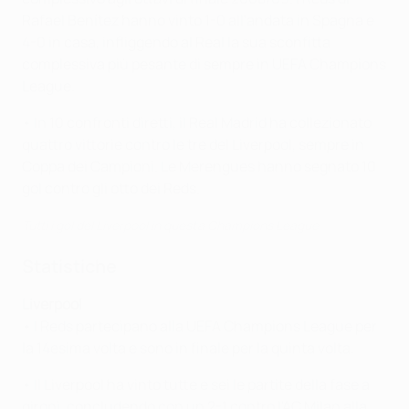
Rafael Benítez hanno vinto 1-0 all'andata in Spagna e
4-0 in casa, infliggendo al Real la sua sconfitta
complessiva più pesante di sempre in UEFA Champions
League.
• In 10 confronti diretti, il Real Madrid ha collezionato
quattro vittorie contro le tre del Liverpool, sempre in
Coppa dei Campioni. Le Merengues hanno segnato 10
gol contro gli otto dei Reds.
Tutti i gol del Liverpool in questa Champions League
Statistiche
Liverpool
• I Reds partecipano alla UEFA Champions League per
la 14esima volta e sono in finale per la quinta volta.
• Il Liverpool ha vinto tutte e sei le partite della fase a
gironi, concludendo con un 2-1 contro l'AC Milan alla