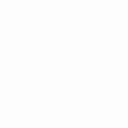
Manchester United per 2-1 in Supercoppa UEFA 2017 a
Skopje, dopo aver perso 1-0 contro il Chelsea a
Montecarlo nella stessa competizione nel 1998, ed è
stato battuto dai Blues in finale di Coppa delle Coppe
1971 ad Atene (1-1, 1-2 ripet.).
• Il bilancio del Real Madrid ai calci di rigore nelle
competizioni UEFA è V2 S2:
5-6 contro Crvena zvezda, quarti di finale di Coppa
delle Coppe 1974/75
3-1 contro Juventus, secondo turno di Coppa dei
Campioni 1986/87
1-3 contro Bayern München, semifinale di UEFA
Champions League 2011/12
5-3 contro Atlético de Madrid, finale di UEFA
Champions League 2015/16
Curiosità e incroci
• Ancelotti ha affrontato il Liverpool 15 volte da