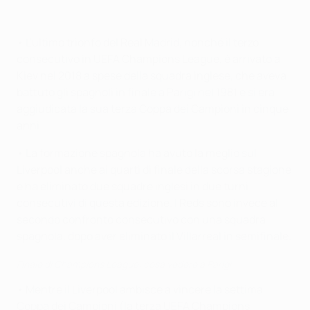
• L'ultimo trionfo del Real Madrid, nonché il terzo
consecutivo in UEFA Champions League, è arrivato a
Kiev nel 2018 a spese della squadra inglese, che aveva
battuto gli spagnoli in finale a Parigi nel 1981 e si era
aggiudicata la sua terza Coppa dei Campioni in cinque
anni.
• La formazione spagnola ha avuto la meglio sul
Liverpool anche ai quarti di finale della scorsa stagione
e ha eliminato due squadre inglesi in due turni
consecutivi di questa edizione. I Reds sono invece al
secondo confronto consecutivo con una squadra
spagnola, dopo aver eliminato il Villarreal in semifinale.
Finale di Champions League: cosa vedere a Parigi
• Mentre il Liverpool ambisce a vincere la settima
Coppa dei Campioni (la terza UEFA Champions