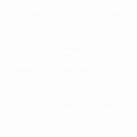
Borussia Dortmund ai quarti di finale di UEFA
Champions League 2013/14 (3-0 c, 0-2 t), con gol di
Bale e Isco all'andata.
• Klopp ha affrontato quattro volte il Real Madrid da
allenatore del Dortmund nel 2012/13. Dopo una vittoria
per 2-1 in Germania e un pareggio per 2-2 in Spagna
nella fase a gironi, le squadre si sono incontrate di
nuovo in semifinale. Il Dortmund ha passato il turno
nonostante una sconfitta esterna per 2-0 al ritorno
grazie a un 4-1 in casa, con quattro gol di Lewandowski.
Benzema ha segnato per il Real Madrid al ritorno.
• Fabinho è stato in prestito al Real Madrid nel 2012/13,
collezionando una sola presenza prima di passare al
Monaco.
• Hanno giocato in Spagna anche:
Adrian (Real Betis 1998–2013, Alcalá 2008 prestito,