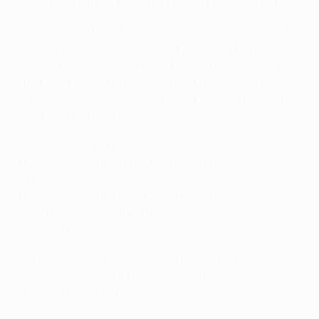
rigore nella vittoria per 2-0 ad Anfield a maggio 2011.
• Hazard ha affrontato il Liverpool 15 volte. Ha segnato
il gol del LOSC Lille nella vittoria casalinga per 1-0
all'andata degli ottavi di UEFA Europa League 2009/10,
sfida vinta dal club inglese grazie a un 3-1 complessivo.
In 16 incontri con il Chelsea ha segnato sei gol contro il
Liverpool (V5 P8 S3).
• Hanno giocato insieme:
Thiago Alcántara e Toni Kroos (Bayern Monaco
2013/14)
Thiago Alcantara e David Alaba (Bayern 2013-2020)
Mohamed Salah e Thibaut Courtois, Eden Hazard
(Chelsea 2014)
• Thiago e Alaba hanno vinto la UEFA Champions
League con il Bayern nel 2019/20 e hanno giocato con
Ancelotti nel 2016/17.