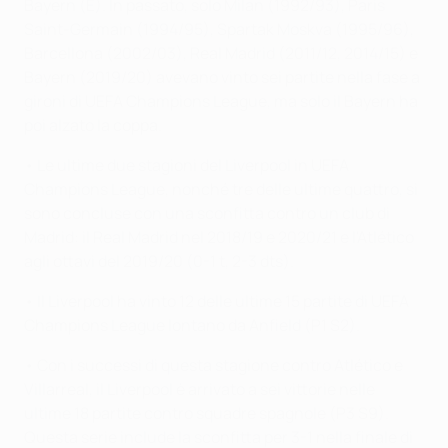
Bayern (E). In passato, solo Milan (1992/93), Paris
Saint-Germain (1994/95), Spartak Moskva (1995/96),
Barcellona (2002/03), Real Madrid (2011/12, 2014/15) e
Bayern (2019/20) avevano vinto sei partite nella fase a
gironi di UEFA Champions League, ma solo il Bayern ha
poi alzato la coppa.
• Le ultime due stagioni del Liverpool in UEFA
Champions League, nonché tre delle ultime quattro, si
sono concluse con una sconfitta contro un club di
Madrid: il Real Madrid nel 2018/19 e 2020/21 e l'Atlético
agli ottavi del 2019/20 (0-1 t, 2-3 dts).
• Il Liverpool ha vinto 12 delle ultime 15 partite di UEFA
Champions League lontano da Anfield (P1 S2).
• Con i successi di questa stagione contro Atlético e
Villarreal, il Liverpool è arrivato a sei vittorie nelle
ultime 18 partite contro squadre spagnole (P3 S9).
Questa serie include la sconfitta per 3-1 nella finale di