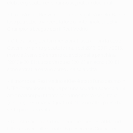
club dei giocatori che hanno segnato in due finali.
• Luka Modrić, Benzema, Dani Carvajal, Marcelo, Bale e
Isco potrebbero vincere la loro quinta finale di UEFA
Champions League con il Real Madrid.
• Oltre ai sei giocatori menzionati sopra, Toni Kroos e
Casemiro hanno giocato le finali del 2016, 2017 e 2018,
mentre Asensio è entrato due volte dalla panchina
(2017 e 2018); Lucas Vázquez (2016) e Nacho (2018)
sono entrati a gara in corso una sola volta.
• Il trionfo del Real Madrid a Kiev è stato l'undicesimo in
UEFA Champions League per una squadra spagnola. Le
altre nazioni più titolate sono Inghilterra (sei), Italia
(cinque) e Germania (quattro). Nessun altro paese ha
vinto più di una volta.
• Questa sarà la 33a finale europea per il Real Madrid.
Oltre ad aver collezionato 16 presenze in Coppa dei