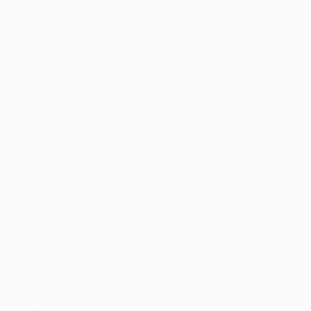
UEFA Champions League
Partite
Squadre
UEFA.tv
Notizie
Sorteggi
Storia
Giochi
Dettagli
Stat.
Store (club)
VISITA
ANCHE
UEFA.com
Fondazione
UEFA
CAMBIA LINGUA
Italiano
English
Français
Deutsch
Русский
Español
Italiano
Português
العربية
SEGUICI SU