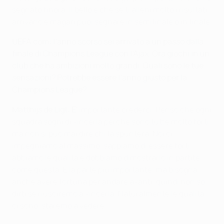
segnato finora. Il bello è che se ti alleni molto i risultati
arrivano e magari puoi segnare in semifinale o in finale.
UEFA.com: l’anno scorso sei arrivato a un passo dalla
finale di Champions League con l’Ajax. Ora giochi in un
club che ha ambizioni molto grandi. Quali sono le tue
sensazioni? Potrebbe essere l’anno giusto per la
Champions League?
Matthijs de Ligt: E'
importante crederci. Penso che ogni
squadra sogni di vincerla perché sono tutte molto forti,
ma non si può mai dire chi la spunterà. Noi ci
impegniamo al massimo, sappiamo di essere forti,
abbiamo le qualità e dobbiamo dimostrarlo in partite
come questa. È la parte più importante, ma bisogna
anche avere fortuna per andare avanti, quindi non so
dirti se riusciremo a vincerla. Naturalmente le qualità
ci sono, staremo a vedere.