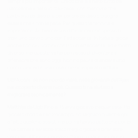
sempre più importante. Credo che sia nato tutto dal
Barcellona e dal suo “tiki-taka”, con manovre che
partivano da dietro, e per partire da dietro bisogna
essere bravi con la palla. Per questo la tecnica è
importante. Ambientarsi è difficile perché spesso ti
trovi uno contro uno con l’attaccante. In Italia si gioca
anche con più uomini contro un attaccante, ed è molto
diverso, ma questo mi ha permesso di diventare il
difensore che sono oggi. Non ho paura di andare uno
contro uno ed è una cosa che ho imparato all’Ajax.
UEFA.com: se non ricordo male, nelle giovanili dell’Ajax
hai ricoperto diversi ruoli. Questo ti ha aiutato a
migliorare tecnicamente?
Matthijs de Ligt: Fi
no ai 15 anni giocavo trequartista. Ho
giocato molto a centrocampo, ho segnato qualche gol
e fatto qualche assist, ma poi mi hanno detto che per la
mia carriera sarebbe stato meglio giocare difensore
centrale. All’inizio pensavo: “Non mi piace giocare in