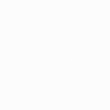
dimenticare di fare il punto sulle chance della Vecchia
Signora di conquistare il trofeo più ambito...
Lione Juventus: anteprima e ultime notizie
UEFA.com: partiamo dalla sfida degli ottavi di finale
contro il Lione. Quanto conosci i tuoi prossimi
avversari?
Matthijs de Ligt:
Abbastanza. Ci giocano due miei
compagni di nazionale, Memphis Depay e Kenny Tete.
Ho giocato contro di loro anche quando ero all’Ajax,
quindi conosco lo stadio e il club. Credo che sia una
squadra molto forte, con tanti giovani. In questo senso
è simile all’Ajax, perché può contare su molti giovani