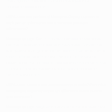
che vogliono crescere. È una buona squadra e
dobbiamo essere pronti.
UEFA.com: hai parlato di Memphis Depay. Lui non ci
sarà per un infortunio, ma ti sarebbe piaciuto
affrontarlo?
Matthijs de Ligt: C
erto, conosco benissimo Memphis
perché ci alleniamo insieme in nazionale. Conosco le
sue qualità, è un giocatore fantastico. È un attaccante
molto difficile da affrontare. Per lui è l’infortunio è
pesante perché i prossimi mesi saranno importanti, ma
il Lione è forte anche senza di lui, quindi dobbiamo
farci trovare pronti.
UEFA.com: come ti stai ambientando in Italia? Perché è
sempre più importante per un difensore avere buone
doti tecniche?
Matthijs de Ligt:
Negli ultimi anni la tecnica è diventata