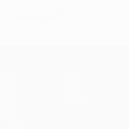
© 1998-2026 UEFA. All rights reserved.
Ultimo aggiornamento: lunedì 24 febbraio 2020
UEFA Champions League
Partite
Squadre
UEFA.tv
Notizie
Sorteggi
Storia
Giochi
Dettagli
Stat.
Store (club)
VISITA
ANCHE
UEFA.com