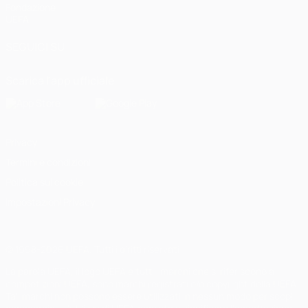
Fondazione
UEFA
SEGUICI SU
Scarica l'app ufficiale
Privacy
Termini e condizioni
Politica sui cookie
Impostazioni Privacy
© 1998-2026 UEFA. Tutti i diritti riservati
La parola UEFA, il logo UEFA e tutti i marchi che si riferiscono a
competizioni UEFA, sono marchi registrati e/o copyright della UEFA.
Tali marchi non possono essere utilizzati in nessun modo per scopi