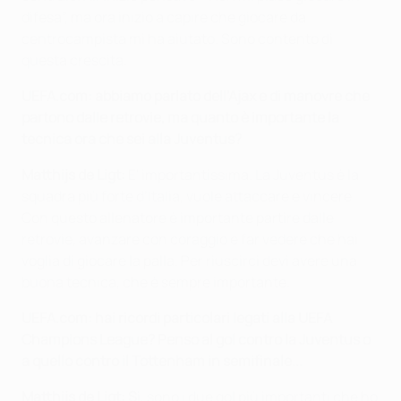
difesa”, ma ora inizio a capire che giocare da
centrocampista mi ha aiutato. Sono contento di
questa crescita.
UEFA.com: abbiamo parlato dell’Ajax e di manovre che
partono dalle retrovie, ma quanto è importante la
tecnica ora che sei alla Juventus?
Matthijs de Ligt:
E' importantissima. La Juventus è la
squadra più forte d’Italia, vuole attaccare e vincere.
Con questo allenatore è importante partire dalle
retrovie, avanzare con coraggio e far vedere che hai
voglia di giocare la palla. Per riuscirci devi avere una
buona tecnica, che è sempre importante.
UEFA.com: hai ricordi particolari legati alla UEFA
Champions League? Penso al gol contro la Juventus o
a quello contro il Tottenham in semifinale...
Matthijs de Ligt: S
ì, sono i due gol più importanti che ho