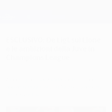
Passa
al
contenuto
Champions League Ufficiale
Scarica
principale
Risultati e Fantasy live
UEFA Champions League
ESCLUSIVO: De Ligt sul Lione
e le ambizioni della Juve in
Champions League
lunedì 24 febbraio 2020
A pochi giorni dalla sfida contro il Lione
abbiamo incontrato il difensore olandese
della Juventus.