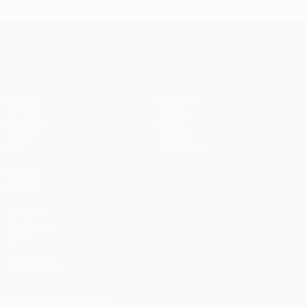
UEFA Champions League
Partite
Squadre
UEFA.tv
Notizie
Sorteggi
Storia
Giochi
Dettagli
Stat.
Store (club)
VISITA
ANCHE
UEFA.com
Fondazione
UEFA
SEGUICI SU
Scarica l'app ufficiale