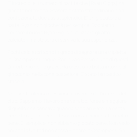
E' incredibile il numero di partite che [Ryan Giggs] ha
giocato nel torneo. Stasera è stato straordinario e ha
confezionato due assist splendidi. E' un giocatore a
parte. Ryan non giocherà per sempre. Dobbiamo
cercare il nuovo Ryan Giggs e utilizzare gli altri
calciatori ma stasera ci serviva la sua esperienza.
Pochi calciatori sono in grado di segnare una tripletta
in Champions League. Robin van Persie è uno di questi.
L'infortunio non è grave. Ha preso una botta intorno al
ginocchio, nella zona posteriore. E' stato fantastico
stasera.
Non sento alcuna pressione provenire dall'interno del
club. Sappiamo il lavoro che va fatto, forse è maggiore
di quello che pensavo quando sono arrivato. La gente
cerca le ragioni per cui finora non abbiamo fatto molto
bene. E' semplice, non abbiamo giocato bene. Non vedo
perché lo United non possa vincere la Champions. Se