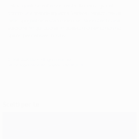
calcio qualche volta non basta. Abbiamo giocato
contro una grande squadra. Vedere i ragazzi delusi
nello spogliatoio è stato doloroso. Nonostante una
stagione fin qui buona, in questo momento non ho
spazio per pensieri positivi.
© 1998-2026 UEFA. All rights reserved.
Ultimo aggiornamento: giovedì 19 aprile 2018
Scelti per te