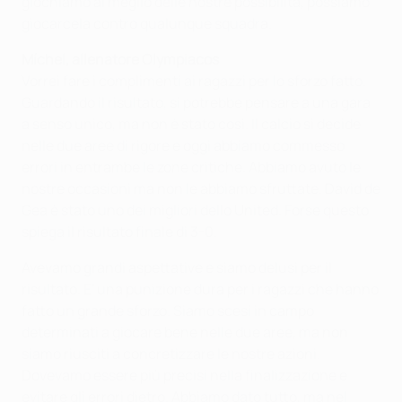
giochiamo al meglio delle nostre possibilità, possiamo
giocarcela contro qualunque squadra.
Míchel, allenatore Olympiacos
Vorrei fare i complimenti ai ragazzi per lo sforzo fatto.
Guardando il risultato, si potrebbe pensare a una gara
a senso unico, ma non è stato così. Il calcio si decide
nelle due aree di rigore e oggi abbiamo commesso
errori in entrambe le zone critiche. Abbiamo avuto le
nostre occasioni ma non le abbiamo sfruttate. David de
Gea è stato uno dei migliori dello United. Forse questo
spiega il risultato finale di 3-0.
Avevamo grandi aspettative e siamo delusi per il
risultato. E' una punizione dura per i ragazzi che hanno
fatto un grande sforzo. Siamo scesi in campo
determinati a giocare bene nelle due aree, ma non
siamo riusciti a concretizzare le nostre azioni.
Dovevamo essere più precisi nella finalizzazione e
evitare gli errori dietro. Abbiamo dato tutto, ma nel