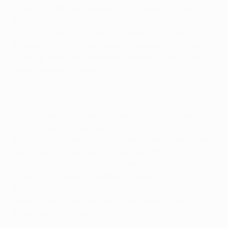
Lunedì ho detto alla squadra che dovevamo vincere 3-
0 per i nostri tifosi. Se lo meritavano dopo una stagione
avara di soddisfazioni per loro. Dovevamo rimontare e
lo abbiamo fatto giocando bene. Abbiamo vinto con
merito. E' stata una grande prestazione corale. Tutti
hanno lottato al massimo.
Qualcuno potrà pensare che è una svolta per la mia
carriera. Non la vedo così, perché non è così che la
vede il club. Mi vedo in questo club a lungo. Finora non
siamo riusciti a dare seguito alle belle prestazioni.
Cercheremo di farlo in questo torneo, ma sarà difficile.
Ci sono molte buone squadre. Sappiamo che ci resta
molto da fare ma questo è un grande risultato.
Sappiamo di affrontare grandi squadre ma siamo
ansiosi per il sorteggio.