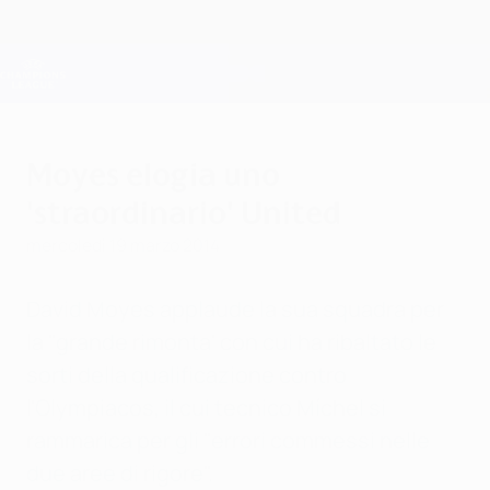
Passa
al
contenuto
Champions League Ufficiale
Scarica
principale
Risultati e Fantasy live
UEFA Champions League
Moyes elogia uno
'straordinario' United
mercoledì 19 marzo 2014
David Moyes applaude la sua squadra per
la "grande rimonta' con cui ha ribaltato le
sorti della qualificazione contro
l'Olympiacos, il cui tecnico Míchel si
rammarica per gli "errori commessi nelle
due aree di rigore".