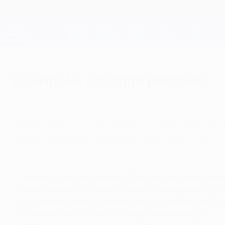
Passa
al
contenuto
Champions League Ufficiale
principale
Risultati e Fantasy live
UEFA Champions League
Guardiola: coraggio premiato
mercoledì 11 marzo 2015
Josep Guardiola è felice che la tattica coraggi
Shakhtar. Mircea Lucescu "molto triste" per il r
Guardiola pienamente soddisfatto
• Il
Bayern eguaglia il record di vittoria più ampia nella f
•
Josep Guardiola: "Volevamo i quarti e ci aspettavamo di r
•
La squadra di casa "ha giocato con cinque attaccanti" e 
•
Mircea Lucescu: "Mi sento triste per aver perso così"