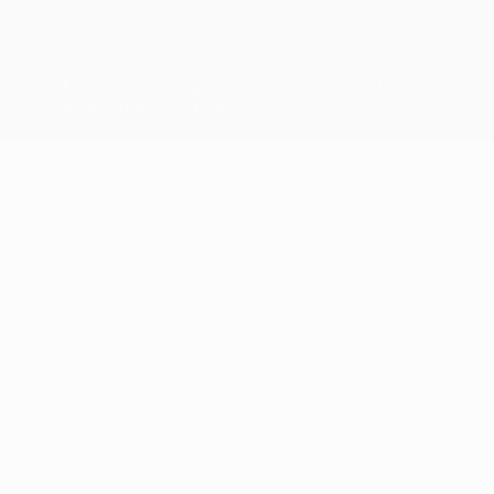
petizioni UEFA, sono marchi registrati e/o copyright della UEFA. Tali mar
ndizioni e delle Norme sulla Privacy.