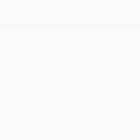
osa adottata dal Bayern Monaco - "cinque attaccant
isultato.
ase a eliminazione diretta di UEFA Champions League contro lo 
aggiungerli".
viene premiata con sette gol