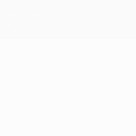
© 1998-2026 UEFA. Tutti i diritti riservati
La parola UEFA, il logo UEFA e tutti i marchi che si riferiscono a com
L'utilizzo di UEFA.com sta a significare l'accettazione dei Termini e Co