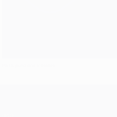
Porto, punizione al Basilea
UEFA Champions League
Partite