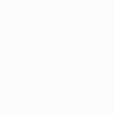
ha un po’ agevolato. I nostri avversari non hanno creato
volevamo.
 loro difesa, quindi oggi ho deciso di giocare con [Franck]
a davvero grande qualità, specie in attacco, ne ero
ile in UEFA Champions League.
iocando bene, è un giocatore che sente bene gli spazi in
biamo perso ogni duello. Loro erano mentalmente superiori.