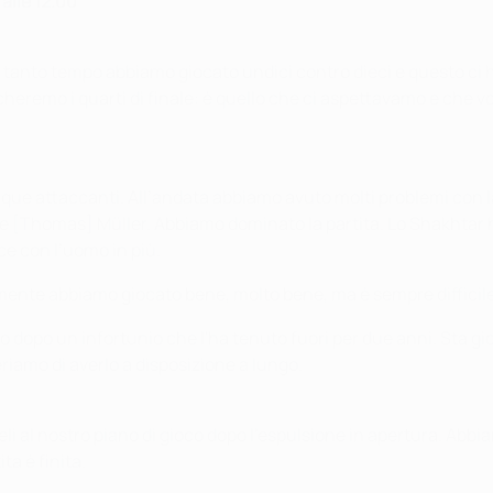
 alle 12.00
er tanto tempo abbiamo giocato undici contro dieci e questo ci 
cheremo i quarti di finale: è quello che ci aspettavamo e che 
que attaccanti. All’andata abbiamo avuto molti problemi con la
e [Thomas] Müller. Abbiamo dominato la partita. Lo Shakhtar h
e con l’uomo in più.
iamente abbiamo giocato bene, molto bene, ma è sempre diffic
o dopo un infortunio che l'ha tenuto fuori per due anni. Sta g
amo di averlo a disposizione a lungo.
eli al nostro piano di gioco dopo l'espulsione in apertura. Ab
ta è finita.