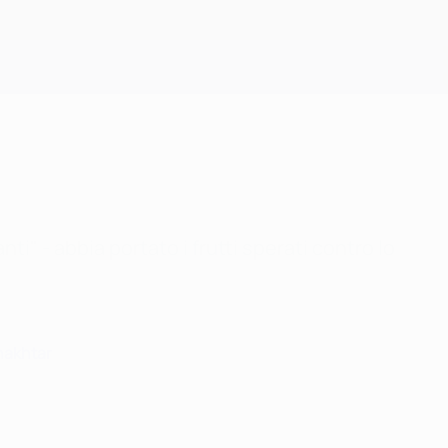
Scarica
i" - abbia portato i frutti sperati contro lo
Shakhtar