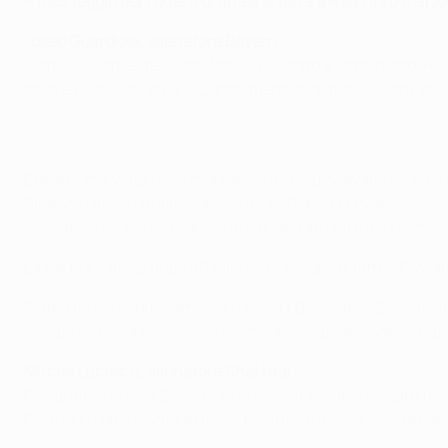
•
Il sorteggio per i quarti di finale
si terrà a Nyon il 20 marzo
Josep Guardiola, allenatore Bayern
Siamo ovviamente soddisfatti. Il risultato è stato netto. P
chiare occasioni da gol. Complimenti alla mia squadra, gio
Era la prima volta nella mia carriera che giocavamo con cin
Ribéry e [Arjen] Robben al centro e [Robert] Lewandowski 
consapevole. Ma sicuramente è diventato tutto più semplic
La partita è finita dopo 90 minuti, non dopo quattro. Ovv
Siamo molto soddisfatti con [Holger] Badstuber. E' rientrat
campo e che sa muoversi insieme ai compagni. Adesso speri
Mircea Lucescu, allenatore Shakhtar
Congratulazioni al Bayern. Non siamo riusciti a restare fed
Quando [Darijo] Srna è uscito per infortunio, la nostra parti