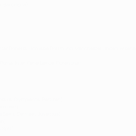
, Barcelona)
tar Donetsk, Borussia Dortmund, Manchester United, Arsenal
 Roma, Inter, Fenerbahçe, Fiorentina)
oskva, Olympiacos, Partizan)
-Germain)
ris Saint-Germain, Juventus)
in)
 Split)