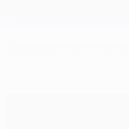
Passa
al
contenuto
Champions League Ufficiale
principale
Risultati e Fantasy live
UEFA Champions League
Chi ha più presenze nelle compe
lunedì 2 febbraio 2026
Cristiano Ronaldo è davanti a Pepe Reina e Ik
Mkhitaryan è l'ultimo a raggiungere le 150 pre