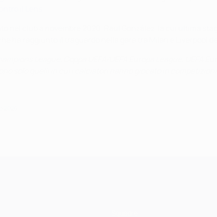
contro il Lens
.
trato nel club a novembre 2020,
Raúl González, la cui ultima sta
he ha raggiunto il traguardo nella gara tra Milan e Liverpool d
Champions League, Coppa UEFA/UEFA Europa League, UEFA Eur
o solo quelli in cui i calciatori hanno giocato in competizion
io 2026
Squadre