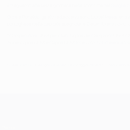
il traguardo alla sesta giornata nella sconfitta del
Siviglia 
Oltre a Ronaldo, gli altri attaccanti sono Lionel Messi, en
portoghese nella capitale spagnola, e Zlatan Ibrahimović, c
*
Competizioni UEFA per club: Coppa dei Campioni/UEFA 
Supercoppa UEFA e Coppa UEFA Intertoto. I club elencati son
© 1998-2026 UEFA. All rights reserved.
Ultimo aggiornamento: lunedì 2 febbra
UEFA Champions League
Partite