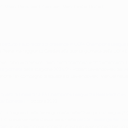
 AC Milan, Paris Saint-Germain, Manchester United)
ià
battuto il suo record di presenze in UEFA Champions League
epe Reina, ha raggiunto Casillas alla quinta giornata della UEF
ieri, cinque difensori, dieci centrocampisti e otto attaccanti. 
nta giornata
della stagione 2024/25. Robert Lewandowski del B
 anche l'ex compagno di squadra di Lewandowski, Manuel Neuer
i quarti di finale di UEFA Champions League tra Real Madrid e 
tar Donetsk
l'11 ottobre 2022.
nto il traguardo alla terza giornata della Champions League 2
150 presenze nella stessa sera, nella
partita casalinga del Sivi
agen
; è uno dei cinque giocatori in lista ad aver giocato per un