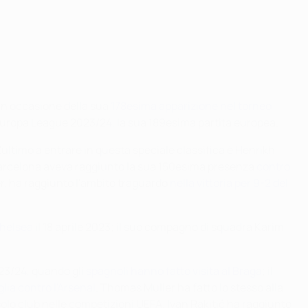
in occasione della sua
178esima apparizione nel torneo
A Europa League 2023/24, la sua 189esima partita europea.
L'ultimo a entrare in questa speciale classifica è Henrikh
arcelona aveva raggiunto la sua 150esima presenza
contro
, ha raggiunto l'ambito traguardo
nella vittoria per 9-2 del
Chelsea
il 18 aprile 2023; il suo compagno di squadra Karim
023/24, quando gli
spagnoli hanno fatto visita al Braga
; il
glia contro l'Arsenal
. Thomas Müller ha fatto lo stesso alla
 solo club nelle competizioni UEFA. Ivan Rakitić ha raggiunto