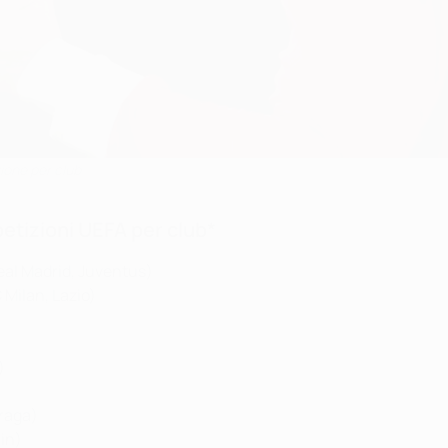
ione per club
etizioni UEFA per club*
eal Madrid, Juventus)
 Milan, Lazio)
)
Braga)
in)