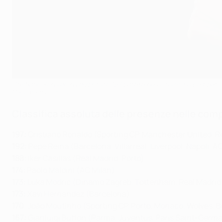
Cristiano Ronaldo ha disputato 197 partite nella massima competiz
AFP via Getty Images
Classifica assoluta delle presenze nelle comp
197:
Cristiano Ronaldo (Sporting CP, Manchester United, R
192:
Pepe Reina (Barcelona, Villarreal, Liverpool, Napoli, AC
188:
Iker Casillas (Real Madrid, Porto)
174:
Paolo Maldini (AC Milan)
173:
Luka Modrić (Dinamo Zagreb, Tottenham, Real Madrid
173:
Xavi Hernández (Barcelona)
170
: João Moutinho (Sporting CP, Porto, Monaco, Wolves, 
167:
Gianluigi Buffon (Parma, Juventus, Paris Saint-Germa