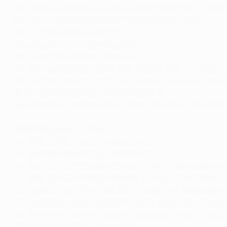
167:
Robert Lewandowski (Lech Poznań, Dortmund, Bayern
167:
Lionel Messi (Barcelona, Paris Saint-Germain)
167:
Thomas Müller (Bayern)
166:
Manuel Neuer (Schalke, Bayern)
164:
Toni Kroos (Bayern, Real Madrid)
163:
Clarence Seedorf (Ajax, Real Madrid, Inter, AC Milan)
162
:
Henrikh Mkhitaryan (Pyunik, Metalurh Donetsk, Shakh
161:
Raúl González (Real Madrid, Schalke)
160
:
Edin Džeko (Željezničar, Teplice, Wolfsburg, Man City,
160:
Javier Zanetti (Inter)
159:
Ryan Giggs (Manchester United)
157:
Karim Benzema (Lyon, Real Madrid)
156:
Bibras Natcho (Hapoel Tel-Aviv, Rubin Kazan, CSKA M
155:
Dani Alves (Sevilla, Barcelona, Juventus, Paris Saint
153:
Ángel Di María (Benfica, Real Madrid, Man United, Pa
152:
Sergio Ramos (Sevilla, Real Madrid, Paris Saint-Germa
152:
Ivan Rakitić (Basel, Schalke, Sevilla, Barcelona, Hajduk
150:
Jamie Carragher (Liverpool)