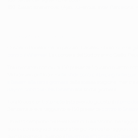
150:
Zlatan Ibrahimović (Ajax, Juventus, Inter, Barcelona,
Gli highlights della carriera di Casillas
Cristiano Ronaldo ha sorpassato Casillas, ritiratosi, e ha g
contro il Villarreal
. L'ex portiere del Sottomarino Giallo, P
Tra i giocatori con più di 150 presenze figurano quattro port
Mkhitaryan dell'Inter, nella
sfida contro il Leipzig nella qui
il Bayern alla terza giornata
della stessa stagione, mentre
Bayern contro la GNK Dinamo
alla prima giornata.
Toni Kroos è entrato nella lista avendo giocato il
ritorno de
Benzema aveva raggiunto le 150 presenze
contro lo Shakh
Un altro campione del Real Madrid, Luka Modrić, ha raggiu
suo ex compagno di squadra Sergio Ramos ha raggiunto le 
quinta giornata, quando il
Bayern ha affrontato il Copenh