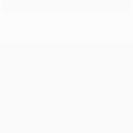
Sono queste le più grandi finali di Champions League?
UEFA Champions League
Partite
Squadre
UEFA.tv
Notizie
Sorteggi
Storia
Giochi
Dettagli
Stat.
Store (club)
VISITA
ANCHE
UEFA.com
Fondazione