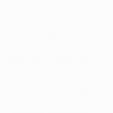
1
: Costa Rica (Keylor Navas, Real Madrid 2016, 2017 e
2018)
1
: Ecuador (Willian Pacho, Paris Saint-Germain 2025 e
2026)
1
: Egitto (Mohamed Salah, Liverpool 2019)
1
: Ungheria (Ferenc Puskás, Real Madrid 1959, 1960 e
1966)
1
: Marocco (Achraf Hakimi, Paris Saint-Germain 2025 e
2026)
1
: Messico (Rafael Márquez, Barcellona 2006)
1
Macedonia del Nord (Goran Pandev, Inter 2010)
1
: Perù (Víctor Benítez, AC Milan 1963)
1
: Sudafrica (Benni McCarthy, Porto 2004)
1
: San Marino (Massimo Bonini, Juventus 1985)
1
: Trinidad e Tobago (Dwight Yorke, Manchester United
1999)
1
: Stati Uniti (Christian Pulišić, Chelsea 2021)