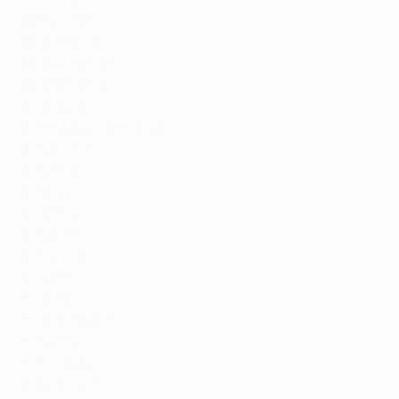
26
: Scozia
14
: Romania
13
: Jugoslavia
12
: Argentina
8
: Croazia
8
: Repubblica d'Irlanda
8
: Danimarca
7
: Svezia
4
: Belgio
4
: Cechia
4
: Norvegia
4
: Polonia
4
: Galles
3
: Ghana
3
: Costa d'Avorio
3
: Nigeria
3
: Uruguay
2
: Australia