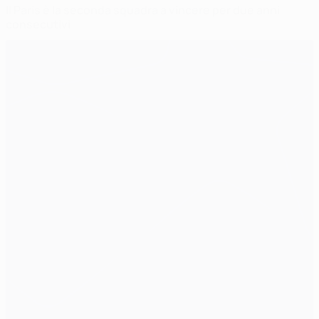
Il Paris è la seconda squadra a vincere per due anni
consecutivi