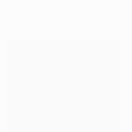
UEFA Champions League è San Marino; Massimo
Bonini – trionfatore nel 1985 con la Juventus – ha
rappresentato la nazione al 55esimo posto su 55 nel
ranking UEFA per coefficienti nazionali
.