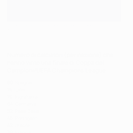
William Pacho è il primo giocatore dell'Ecuador a vincere il
trofeo
©Getty Images
Numero di calciatori (per nazione) che
hanno vinto una finale di Coppa dei
Campioni/UEFA Champions League
80
: Spagna
74
: Italia
70
: Inghilterra
64
: Germania
52
: Paesi Bassi
46
: Portogallo
42
: Brasile
39
: Francia