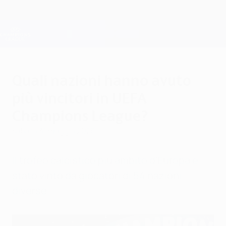
Passa
al
contenuto
Champions League Ufficiale
Scarica
principale
Risultati e Fantasy live
UEFA Champions League
Quali nazioni hanno avuto
più vincitori in UEFA
Champions League?
sabato 31 maggio 2025
Il trofeo calcistico più ambito d'Europa è
stato vinto da giocatori di 54 nazioni
diverse.