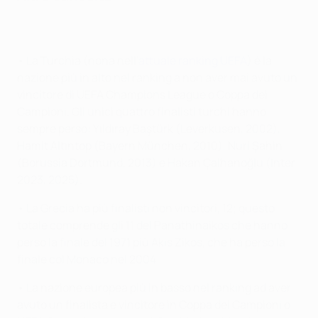
• La Turchia (nona nell'
attuale ranking UEFA
) è la
nazione più in alto nel ranking a non aver mai avuto un
vincitore di UEFA Champions League o Coppa dei
Campioni. Gli unici quattro finalisti turchi hanno
sempre perso: Yıldıray Baştürk (Leverkusen, 2002),
Hamit Altıntop (Bayern München, 2010), Nuri Şahin
(Borussia Dortmund, 2013) e Hakan Çalhanoğlu (Inter
2023, 2025).
• La Grecia ha più finalisti non vincitori, 12; questo
totale comprende gli 11 del Panathinaikos che hanno
perso la finale del 1971 più Akis Zikos, che ha perso la
finale col Monaco nel 2004.
• La nazione europea più in basso nel ranking ad aver
avuto un finalista e vincitore in Coppa dei Campioni o