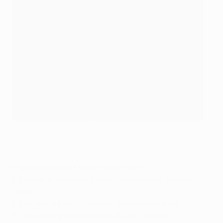
Il primo algerino, Rabah Madjer
©Bob Thomas/Getty Images
1
: Algeria (Rabah Madjer, Porto 1987)
1
: Bosnia-Erzegovina (Hasan Salihamidžić, Bayern
2001)
1
: Bulgaria (Hristo Stoichkov, Barcellona 1992)
1
: Canada (Alphonso Davies, Bayern 2020)