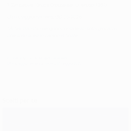
1
: Zimbabwe (Bruce Grobbelaar, Liverpool 1984)
Ultimo aggiornamento 30/05/2026
*Ai fini statistici vengono considerati solo i giocatori
che sono scesi in campo in finale.
© 1998-2026 UEFA. All rights reserved.
Ultimo aggiornamento: sabato 31 maggio 2025
Scelti per te