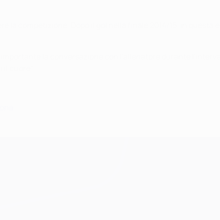
ere la competizione. Dopo il gol nella finale 2014/15, in questa 
ata importante la conversazione con l'allenatore durante l'int
il cuore".
lona