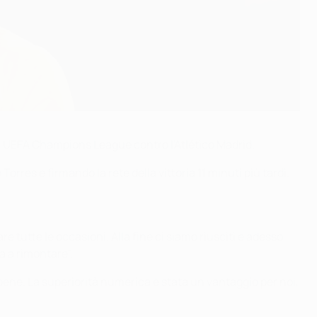
 di UEFA Champions League contro l'Atlético Madrid.
res e firmando la rete della vittoria 11 minuti più tardi.
tutte le occasioni. Alla fine ci siamo riusciti e adesso
a a rimontare".
o bene. La superiorità numerica è stata un vantaggio per noi,