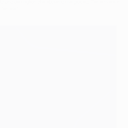
to uno dei migliori che abbiamo mai giocato. Per arrivare in
farcela".