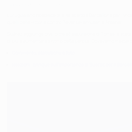
Highlights: Barcellona - Atlético 2-1
L'uruguaiano ribadisce di aver scelto il Barcellona per vinc
quelli della vittoria contro Bayer Leverkusen e Arsenal.
Suárez aggiunge che, oltre all'espulsione di Torres, è st
di più e aumentare il ritmo della partita. Dovevamo metterci 
Commento, statistiche e foto
Reazioni: Enrique sull'importanza di Suárez per il Barcel