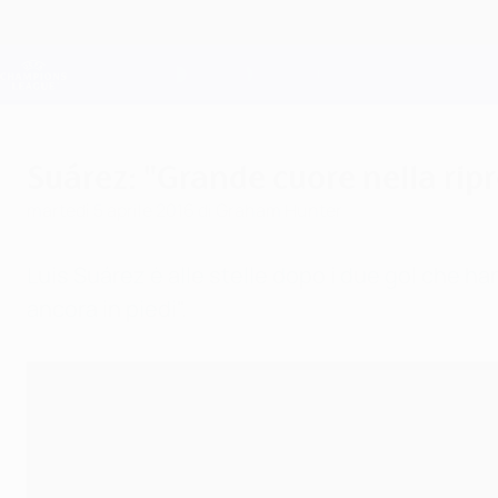
Passa
al
contenuto
Champions League Ufficiale
principale
Risultati e Fantasy live
UEFA Champions League
Suárez: "Grande cuore nella rip
martedì 5 aprile 2016
di Graham Hunter
Luis Suárez è alle stelle dopo i due gol che ha
ancora in piedi".