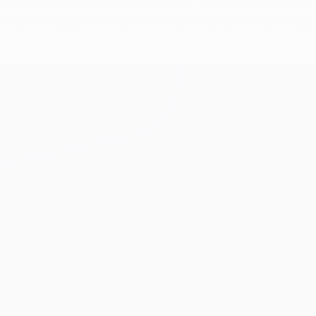
a una volta trascinatore dalle retrovie. "Il secondo tempo è sta
incere. Sappiamo che sarà difficile, ma abbiamo le qualità per 