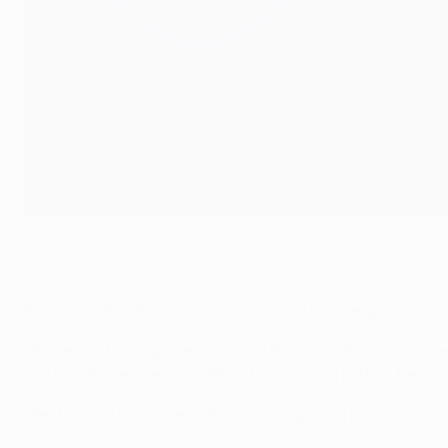
Jan Oblak dopo il secondo gol
©AFP/Getty Images
Filipe Luís dell'Atlético, ovviamente, è di morale opposto. 
"Non è mai facile giocare contro il Barça in Champions League
stare calmi perché ci sarebbe stata un'altra partita. Nella
"Per fortuna hanno segnato solo due gol, ma potevano essere