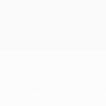
Dopo la sconfitta, il terzino si dice amareggiato ma non esclude
, né in 11 né in 10 - commenta il brasiliano -. Nell'intervallo i
 ripresa potevamo raddoppiare, ma siamo anche rimasti tanto ne
 di più e siamo ancora in piedi. Sarà molto difficile andare av