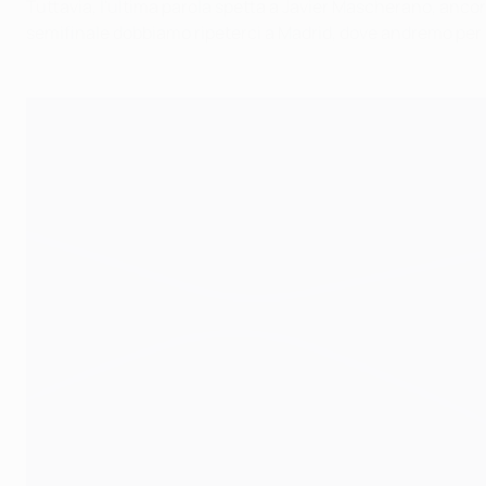
Tuttavia, l'ultima parola spetta a Javier Mascherano, ancor
semifinale dobbiamo ripeterci a Madrid, dove andremo per v