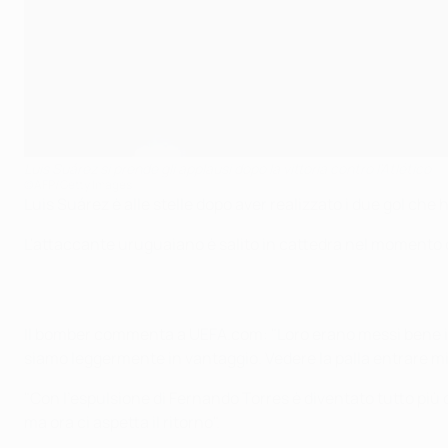
Luis Suárez si prende gli applausi dopo la vittoria contro l'Atlético
©AFP/Getty Images
Luis Suárez è alle stelle dopo aver realizzato i due gol ch
L'attaccante uruguaiano è salito in cattedra nel momento di
Il bomber commenta a UEFA.com: "Loro erano messi bene in ca
siamo leggermente in vantaggio. Vedere la palla entrare mi 
"Con l'espulsione di Fernando Torres è diventato tutto più d
ma ora ci aspetta il ritorno".