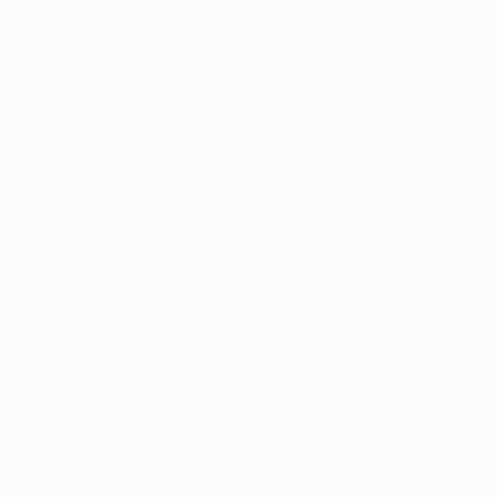
individualità eccellenti che aiutano a comprendere
quanto sia perfetta l'intesa tra di loro, al di là
dell'incredibile precisione sotto porta.
Watch Messi, Suárez and Neymar's goals
Dopo questo successo i gol segnati da tutti e tre
complessivamente salgono a 106 in stagione,
avvicinandosi sempre più ai 122 gol totali segnati nella
passata stagione con due mesi ancora da giocare. E le
reti sarebbero potute essere 107, se non fosse stato per
il salvataggio di David Ospina nella loro azione migliore
della gara.
Poco prima dell’1-0, Neymar ha fatto un incredibile
passaggio telecomandato di 45 metri per Messi, che
qualsiasi quaterback dela NFL avrebbe guardato con
ammirazione. Al momento del lancio non c’era traccia
dell’argentino in quella parte del campo, ma ecco che
Messi spunta dal nulla. Raccogliere quel pallone