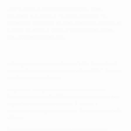
Una frase che può entrare nella storia – come
sicuramente ci entrerà il tridente del Barça. I tre
fenomenali attaccanti del Barcellona sono andati tutti
a segno, anche se in ordine inverso rispetto a come
sono solitamente nominati.
In Spagna sono conosciuti come "MSN". Ma visti i gol
contro i Gunners, si potrebbero definire NSM – Neymar,
Luis Suárez, Lionel Messi.
L'argentino, l'uruguaiano e il brasiliano hanno
trasformato una notte difficile contro un Arsenal ben
organizzato in un successo per 3-1, per 5-1
considerando il doppio confronto. Arte al servizio della
vittoria.
Nella loro prestazione esaltante ci sono singole