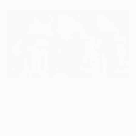
Il tridente delle meraviglie del Barcellona mentre festeggia il
terzo gol contro l'Arsenal
©AFP/Getty Images
Anche dopo l'
eliminazione dalla UEFA Champions
League per mano del Barcellona
,
l'allenatore
dell'Arsenal Arsène Wenger
ha parlato per conto di tutti
coloro che amano il calcio dicendo: 'Dobbiamo
ammirare l'arte e loro hanno due o tre giocatori che
trasformano la vita normale in arte".