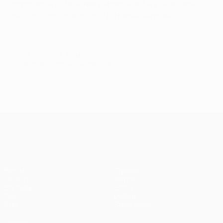
importante è stata aver permesso a ‘Ney’ di andare
nell’uno contro uno con il portiere e segnare”.
© 1998-2026 UEFA. All rights reserved.
Ultimo aggiornamento: giovedì 17 marzo 2016
UEFA Champions League
Partite
Squadre
UEFA.tv
Notizie
Sorteggi
Storia
Giochi
Dettagli
Stat.
Store (club)