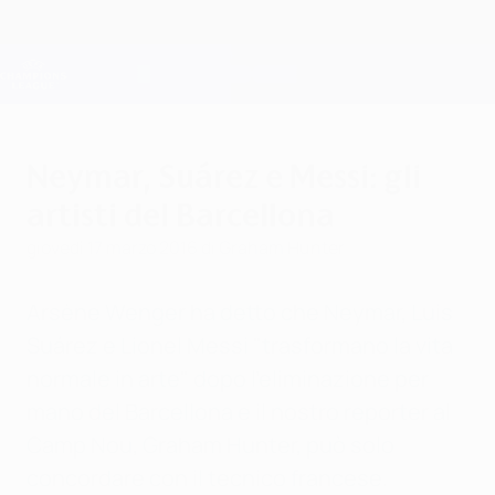
Passa
al
contenuto
Champions League Ufficiale
Scarica
principale
Risultati e Fantasy live
UEFA Champions League
Neymar, Suárez e Messi: gli
artisti del Barcellona
giovedì 17 marzo 2016
di Graham Hunter
Arsène Wenger ha detto che Neymar, Luis
Suárez e Lionel Messi "trasformano la vita
normale in arte" dopo l'eliminazione per
mano del Barcellona e il nostro reporter al
Camp Nou, Graham Hunter, può solo
concordare con il tecnico francese.