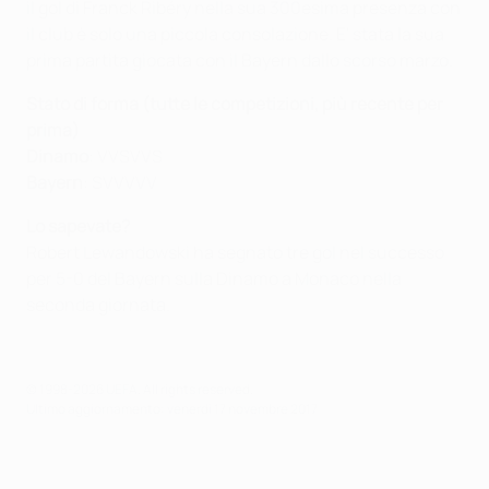
il gol di Franck Ribéry nella sua 300esima presenza con
il club è solo una piccola consolazione. E' stata la sua
prima partita giocata con il Bayern dallo scorso marzo.
Stato di forma (tutte le competizioni, più recente per
prima)
Dinamo
: VVSVVS
Bayern
: SVVVVV
Lo sapevate?
Robert Lewandowski ha segnato tre gol nel successo
per 5-0 del Bayern sulla Dinamo a Monaco nella
seconda giornata.
© 1998-2026 UEFA. All rights reserved.
Ultimo aggiornamento: venerdì 17 novembre 2017