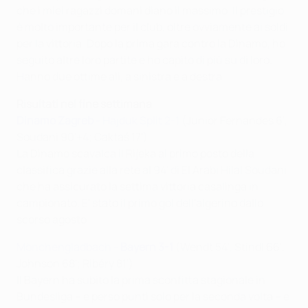
che i miei ragazzi domani diano il massimo. Il prestigio
è molto importante per il club, oltre ovviamente ai soldi
per la vittoria. Dopo la prima gara contro la Dinamo, ho
seguito altre loro partite e ho capito di più su di loro.
Hanno due ottime ali, a sinistra e a destra.
Risultati nel fine settimana
Dinamo Zagreb
- Hajduk Split 2-1
(Junior Fernandes 6',
Soudani 90'+4; Caktaš 17')
La Dinamo scavalca il Rijeka al primo posto della
classifica grazie alla rete al 94' di El Arabi Hilal Soudani
che ha assicurato la settima vittoria casalinga in
campionato. E' stato il primo gol dell'algerino dallo
scorso agosto.
Mönchengladbach -
Bayern 3-1
(Wendt 54', Stindl 66',
Johnson 68'; Ribéry 81')
Il Bayern ha subito la prima sconfitta stagionale in
Bundesliga – e perso punti solo per la seconda volta – e