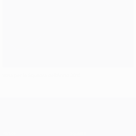
Vota per la Squadra dell’Anno 2015
UEFA Champions League
Partite
Squadre