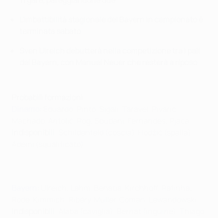
11 gare, pareggiandone due
L'imbattibilità stagionale del Bayern in campionato è
terminata sabato
Sven Ulreich debutterà nella competizione tra i pali
del Bayern, con Manuel Neuer che resterà a riposo
Probabili formazioni
Dinamo
:
Eduardo; Pinto, Sigali, Taravel, Pivarić;
Machado, Antolić, Rog; Soudani, Fernandes; Pjaca.
Indisponibili
: Schildenfeld (coscia), Hodžić (spalla),
Ademi (squalificato)
Bayern
:
Ulreich; Lahm, Benatia, Kirchhoff, Rafinha;
Rode, Kimmich; Ribéry, Müller, Coman; Lewandowski
Indisponibili
: Alaba (caviglia), Bernat (inguine), Thiago