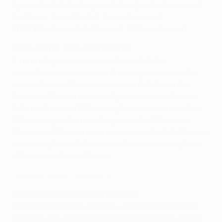
(ginocchio), Götze (inguine), Douglas Costa (coscia),
Badstuber (squalificato), Neuer (a riposo)
In dubbio
: Kimmich (influenza), Robben (coscia)
Zoran Mamić, allenatore Dinamo
E' un privilegio essere a questo punto della
competizione e giocare contro una grande squadra
come il Bayern. Siamo consapevoli della forza del
Bayern e abbiamo bisogno di giocare ben al di sopra
delle nostre possibilità, se vogliamo essere pericolosi.
Abbiamo regalato i primi tre gol contro il Bayern a
Monaco e dobbiamo essere più concentrati. Dobbiamo
essere migliori in tutte le zone del campo se vogliamo
ottenere qualcosa di buono.
Highlights: Bayern - Dinamo 5-0
Josep Guardiola, allenatore Bayern
Siamo già qualificati, ma tutti i miei giocatori hanno
comunque la voglia di dimostrare il loro valore. Voglio