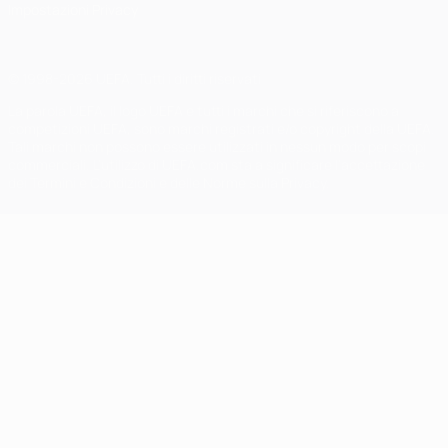
Impostazioni Privacy
© 1998-2026 UEFA. Tutti i diritti riservati
La parola UEFA, il logo UEFA e tutti i marchi che si riferiscono a
competizioni UEFA, sono marchi registrati e/o copyright della UEFA.
Tali marchi non possono essere utilizzati in nessun modo per scopi
commerciali. L'utilizzo di UEFA.com sta a significare l'accettazione
dei Termini e Condizioni e delle Norme sulla Privacy.