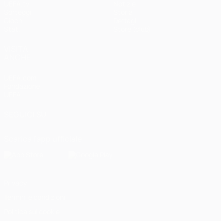
UEFA.tv
Notizie
Sorteggi
Storia
Giochi
Dettagli
Stat.
Store (club)
VISITA
ANCHE
UEFA.com
Fondazione
UEFA
SEGUICI SU
Scarica l'app ufficiale
Privacy
Termini e condizioni
Politica sui cookie