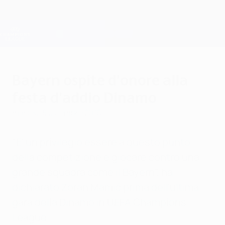
Passa
al
contenuto
Champions League Ufficiale
Scarica
principale
Risultati e Fantasy live
UEFA Champions League
Bayern ospite d'onore alla
festa d'addio Dinamo
martedì 8 dicembre 2015
"E' un privilegio essere a questo punto
della competizione e giocare contro una
grande squadra come il Bayern", ha
dichiarato Zoran Mamić prima dell'ultima
gara della Dinamo in UEFA Champions
League.