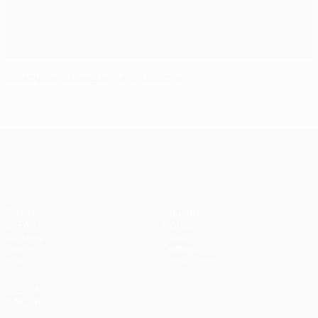
Champions League, la situazione
UEFA Champions League
Partite
Squadre
UEFA.tv
Notizie
Sorteggi
Storia
Giochi
Dettagli
Stat.
Store (club)
VISITA
ANCHE