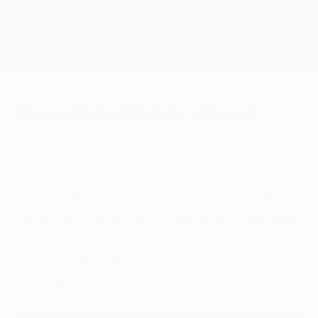
Passa
al
contenuto
Champions League Ufficiale
Scarica
principale
Risultati e Fantasy live
UEFA Champions League
Ossessione Roma: vincere
martedì 8 dicembre 2015
Alla vigilia della cruciale sfida contro il BATE
Borisov, Rudi Garcia ha ribadito che la Roma
ha un solo obiettivo: "Vincere, non abbiamo
altra scelta; per noi sarà come un derby,
non conterà come giochiamo, solo il
risultato".