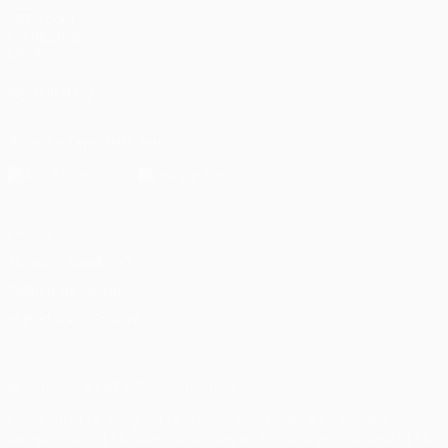
UEFA.com
Fondazione
UEFA
SEGUICI SU
Scarica l'app ufficiale
Privacy
Termini e condizioni
Politica sui cookie
Impostazioni Privacy
© 1998-2026 UEFA. Tutti i diritti riservati
La parola UEFA, il logo UEFA e tutti i marchi che si riferiscono a
competizioni UEFA, sono marchi registrati e/o copyright della UEFA.