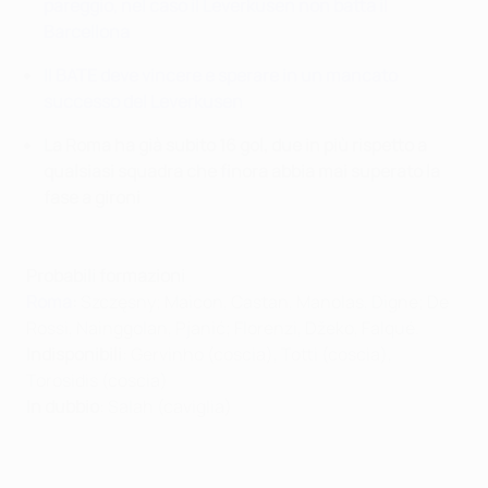
pareggio, nel caso il Leverkusen non batta il
Barcellona
Il BATE deve vincere e sperare in un mancato
successo del Leverkusen
La Roma ha già subito 16 gol, due in più rispetto a
qualsiasi squadra che finora abbia mai superato la
fase a gironi
Probabili formazioni
Roma
:
Szczęsny; Maicon, Castan, Manolas, Digne; De
Rossi, Nainggolan, Pjanić; Florenzi, Džeko, Falqué.
Indisponibili
: Gervinho (coscia), Totti (coscia),
Torosidis (coscia)
In dubbio
: Salah (caviglia)