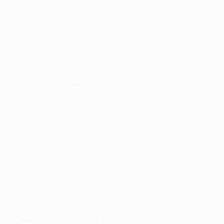
Roma a preparare la partita. Questa è la sfida per noi
più importante; loro hanno moltissima esperienza ma
domani vedremo se la nostra preparazione sarà stata
adeguata. Per noi è l'ultima gara della stagione ma
l'importanza dell'incontro è tale che non voglio sentir
parlare di eventuale stanchezza o di altre scuse.
Risultati del finesettimana
Torino -
Roma
1-1
(Maxi López 90'+4 rig; Pjanić 83')
Terza gara consecutiva senza vittorie in Serie A per i
Giallorossi, che si fanno raggiungere al 94' da un rigore
di Maxi López. Ad illudere la Roma, che non vince in
trasferta dal 27 ottobre, era stata una punizione di
Miralem Pjanić, al settimo gol stagionale.
BATE
– La stagione di
Premier League bielorussa
2015
si è conclusa l'8 novembre.
Stato di forma (tutte le competizioni, l'ultima gara
giocata è indicata per prima)