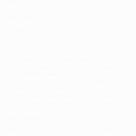
dovremo vincere anche per questo. Gli 11 lupi che
scenderanno in campo dovranno centrare l'obiettivo,
cioé raggiungere gli ottavi di finale.
[Mohamed Salah] ci sarà, sta bene, anche se non ha
ancora i 90 minuti nelle gambe.
Highlights: BATE - Roma 3-2
Aleksandr Yermakovich
, allenatore BATE
Siamo a Roma da una settimana. Credo sia stata una
buona idea effettuare una preparazione di una
settimana a Roma, così abbiamo avuto modo di
ambientarci al meglio. Abbiamo visto la loro partita
contro il Torino e sebbene abbiamo lasciato la vittoria
all'ultimo minuto, subendo gol su rigore, la Roma ha
dimostrato di essere la squadra che sappiamo: molto
forte e solida.
Abbiamo riposato una settimana prima di venire a