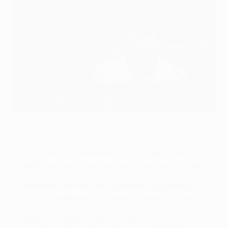
Rudi Garcia è convinto che la Roma mostrerà tutta la sua
voglia di vincere contro il BATE
©AFP/Getty Images
Rudi Garcia ha dichiarato
: "Per noi sarà come un
derby; non conta come si gioca, ma solo il risultato"
Aleksandr Yermakovich ha portato la squadra a
Roma una settimana prima per preparare la gara
La Roma si qualifica con una vittoria o con un