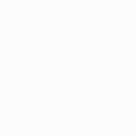
BATE
:
Chernik; Zhavnerchik, Polyakov, Milunović,
Mladenović; Nikolić, A Volodko, Hleb; Stasevich,
Gordeichuk, Mozolevski.
Indisponibili
: nessuno
In dubbio
: nessuno
Rudi Garcia, allenatore Roma
Domani in campo ci saranno 18 ragazzi, 11 in campo e
sette in panchina, che daranno tutto per la vittoria. Per
vincere domani servirà la voglia e la nostra è immensa.
Mostreremo a tutti la nostra fame in una sfida che sarà
come un derby, non conta come si gioca, conta solo
vincere. Pensiamo solo a questo, a vincere. Domani lo
faremo, perché non ci resta altra scelta.
Dimostreremo che abbiamo una voglia feroce di
proseguire il nostro cammino in UEFA Champions
League. La qualità di un gruppo si valuta anche dalla
capacità di uscire dai momenti difficili, domani