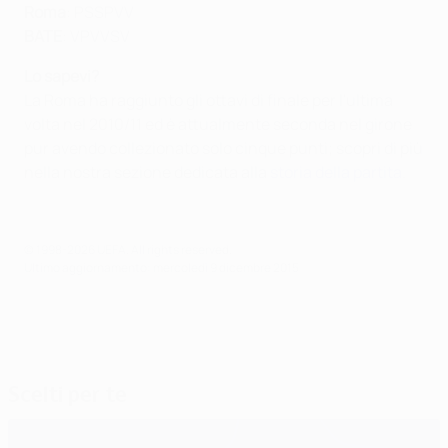
Roma
: PSSPVV
BATE
: VPVVSV
Lo sapevi?
La Roma ha raggiunto gli ottavi di finale per l'ultima
volta nel 2010/11 ed è attualmente seconda nel girone
pur avendo collezionato solo cinque punti; scopri di più
nella nostra sezione dedicata alla
storia della partita
.
© 1998-2026 UEFA. All rights reserved.
Ultimo aggiornamento: mercoledì 9 dicembre 2015
Scelti per te