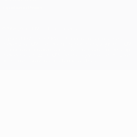
Impostazioni Privacy
© 1998-2026 UEFA. Tutti i diritti riservati
La parola UEFA, il logo UEFA e tutti i marchi che si riferiscono a
competizioni UEFA, sono marchi registrati e/o copyright della UEFA.
Tali marchi non possono essere utilizzati in nessun modo per scopi
commerciali. L'utilizzo di UEFA.com sta a significare l'accettazione
dei Termini e Condizioni e delle Norme sulla Privacy.