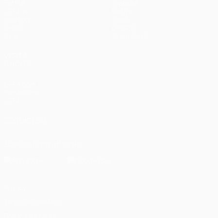
Partite
Squadre
UEFA.tv
Notizie
Sorteggi
Storia
Giochi
Dettagli
Stat.
Store (club)
VISITA
ANCHE
UEFA.com
Fondazione
UEFA
SEGUICI SU
Scarica l'app ufficiale
Privacy
Termini e condizioni
Politica sui cookie