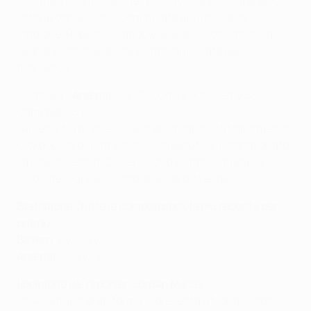
Si è interrotta in casa dell'Eintracht la striscia di dieci
vittorie consecutive cominciata all'inizio della
stagione. Robert Lewandowski era riuscito anche a
segnare, ma la sua rete è stata annullata per
fuorigioco.
Swansea -
Arsenal
0-3
(Giroud 49', Koscielny 68',
Campbell 73')
L'Arsenal ha gli stessi punti della capolista Manchester
City dopo la quinta vittoria consecutiva in campionato.
La rete di testa di Olivier Giroud è stata la numero
2.000 dei Gunners sotto la guida di Wenger.
Statistiche (tutte le competizioni, la più recente per
prima)
Bayern
: PVVSVV
Arsenal
: VSVVVV
L'opinione del reporter: Jordan Maciel
Un Arsenal in gran forma si presenta a Monaco con le