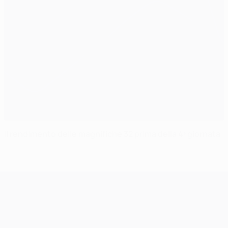
Il rendimento delle magnifiche 32 prima della 4ª giornata
UEFA Champions League