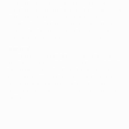
speranze di qualificazione ancora vive. Dopo la
sconfitta alla terza giornata, la squadra di Guardiola sa
che deve trovare la via del gol se non vuole essere
nuovamente punita dai Gunners in contropiede. "La
cosa più importante è avere il controllo della gara e
segnare il primo gol", ha spiegato Robert Lewandowski.
Lo sai che?
Questa è la 16esima partita del Bayern contro una
squadra inglese nelle ultime cinque stagioni. I tedeschi
hanno vinto le ultime due, ma prima non erano riusciti
a vincere in quattro partite in Baviera, compresa la
finale del 2012 persa ai rigori contro il Chelsea
. Per
saperne di più clicca sulle statistiche complete della
partita.
Cosa ci si può aspettare di vedere fuori dal campo se si va in
trasferta in casa del Bayern in questa stagione?