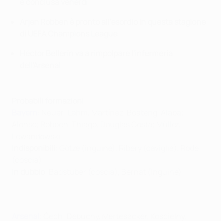
è conclusa venerdì
Arjen Robben è pronto all'esordio in questa stagione
di UEFA Champions League
Héctor Bellerín va a rimpolpare l'infermeria
dell'Arsenal
Probabili formazioni
Bayern
: Neuer; Lahm, Martínez, Boateng, Alaba;
Alonso; Robben, Thiago, Douglas Costa; Müller,
Lewandowski.
Indisponibili
: Götze (inguine), Ribéry (caviglia), Rode
(coscia)
In dubbio
: Badstuber (coscia), Bernat (inguine)
Arsenal
: Čech; Debuchy, Mertesacker, Koscielny,