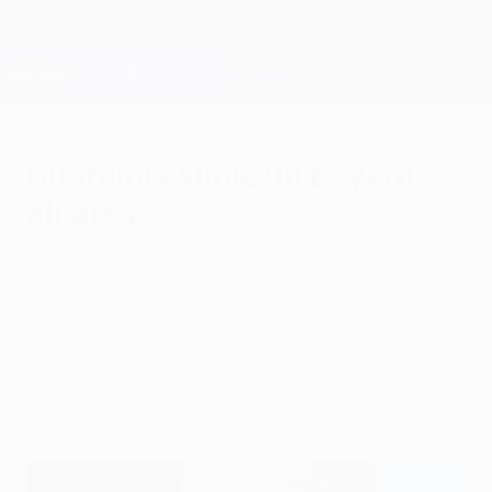
Passa
al
contenuto
Champions League Ufficiale
Scarica
principale
Risultati e Fantasy live
UEFA Champions League
Guardiola vuole un Bayern
all'attacco
martedì 3 novembre 2015
di Daniel Lerche
Dopo la sconfitta di 15 giorni prima, il
Bayern München affronterà nuovamente
l'Arsenal definito da Guardiola come "una
delle migliori squadre d'Europa".