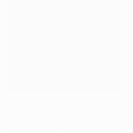
Il Bayern venerdì non è riuscito a vincere
©Getty Images
Risultati del weekend
Eintracht -
Bayern
0-0