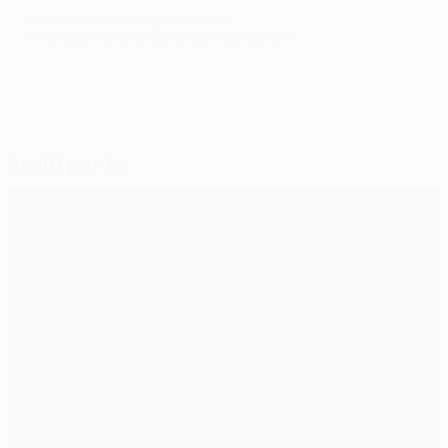
© 1998-2026 UEFA. All rights reserved.
Ultimo aggiornamento: domenica 10 gennaio 2016
Scelti per te