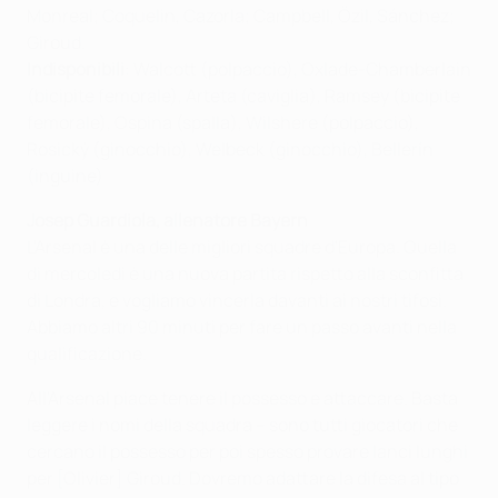
Monreal; Coquelin, Cazorla; Campbell, Özil, Sánchez;
Giroud.
Indisponibili
: Walcott (polpaccio), Oxlade-Chamberlain
(bicipite femorale), Arteta (caviglia), Ramsey (bicipite
femorale), Ospina (spalla), Wilshere (polpaccio),
Rosický (ginocchio), Welbeck (ginocchio), Bellerín
(inguine)
Josep Guardiola, allenatore Bayern
L'Arsenal è una delle migliori squadre d'Europa. Quella
di mercoledì è una nuova partita rispetto alla sconfitta
di Londra, e vogliamo vincerla davanti ai nostri tifosi.
Abbiamo altri 90 minuti per fare un passo avanti nella
qualificazione.
All'Arsenal piace tenere il possesso e attaccare. Basta
leggere i nomi della squadra – sono tutti giocatori che
cercano il possesso per poi spesso provare lanci lunghi
per [Olivier] Giroud. Dovremo adattare la difesa al tipo