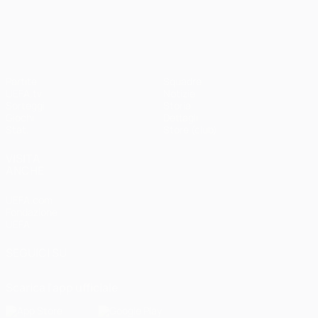
UEFA Champions League
Partite
Squadre
UEFA.tv
Notizie
Sorteggi
Storia
Giochi
Dettagli
Stat.
Store (club)
VISITA
ANCHE
UEFA.com
Fondazione
UEFA
SEGUICI SU
Scarica l'app ufficiale