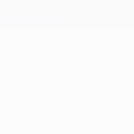
Passa
al
contenuto
Champions League Ufficiale
Scarica
principale
Risultati e Fantasy live
UEFA Champions League
Anteprima Real Madrid -
Juventus
martedì 12 maggio 2015
di Marcos Prieto
Carlo Ancelotti sogna che il Real Madrid
diventi la prima squadra a vincere per due
stagioni consecutive la UEFA Champions
League, Allegri chiede "serenità" alla
Juventus.