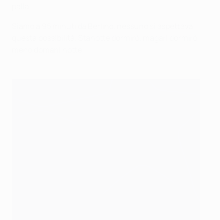
palla.
Siamo a 95 minuti da Berlino, nessuno si aspettava
questa possibilità. Stanotte dormirò, magari dormirò
meno domani notte.