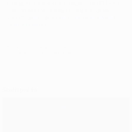
un doppio confronto in una competizione UEFA – ma
com'è andata a finire in ognuna di queste quattro
volte?
Scopri la risposta nella versione estesa della
storia della partita.
© 1998-2026 UEFA. All rights reserved.
Ultimo aggiornamento: giovedì 23 luglio 2015
Scelti per te