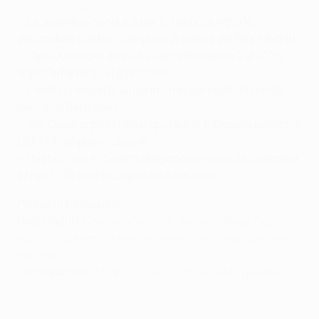
Relive Juventus' win over Madrid in Turin
• La
Juventus conduce per 2-1
dopo la vittoria
dell'andata contro i campioni in carica del Real Madrid
• Carlo Ancelotti dice che Karim Benzema è al 100%
dopo l'infortunio al ginocchio
• Il Real ha segnato almeno una rete nelle ultime 52
partite al
Bernabéu
• Iker Casillas potrebbe disputare la 150esima partita di
UEFA Champions League
• I bianconeri in questa stagione hanno subito appena
12 reti in 24 partite disputate fuori casa
Probabili formazioni
Real Madrid:
Casillas; Carvajal, Sergio Ramos, Pepe,
Marcelo; James Rodríguez, Kroos, Isco; Bale, Benzema,
Ronaldo
•
Indisponibili:
Modrić (ginocchio), Khedira (piede)