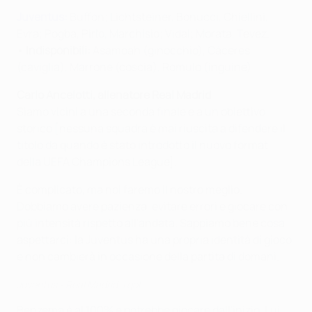
Juventus:
Buffon; Lichtsteiner, Bonucci, Chiellini,
Evra; Pogba, Pirlo, Marchisio; Vidal; Morata, Tevez.
•
Indisponibili:
Asamoah (ginocchio), Cáceres
(caviglia), Marrone (coscia), Romulo (inguine)
Carlo Ancelotti, allenatore Real Madrid
Siamo vicini a una seconda finale e a un obiettivo
storico [nessuna squadra è mai riuscita a difendere il
titolo da quando è stato introdotto il nuovo format
della UEFA Champions League].
È complicato, ma noi faremo il nostro meglio.
Dobbiamo avere pazienza, evitare errori e giocare con
più intensità rispetto all'andata. Sappiamo bene cosa
aspettarci: la Juventus ha una propria identità di gioco
e non cambierà in occasione della partita di domani.
Juventus - Real Madrid, i gol
Benzema è al 100% e potrebbe giocare dall'inizio. Lui