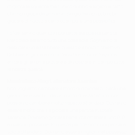
migliora la squadra ma l'unico dubbio è legato al fatto
che non gioca da un mese. Sergio Ramos potrebbe
giocare di nuovo a centrocampo, è una possibilità.
I tifosi sanno quanto importante sia questa partita.
Mercoledì saremo tutti una cosa sola. Sogniamo di
disputare un'altra finale, questo è il nostro obiettivo.
Dobbiamo giocare con intensità e concentrazione,
evitare gli errori e provare a dimostrare in campo tutte
le nostre qualità.
Massimiliano Allegri, allenatore Juventus
Non vogliamo cambiare il modo di difenderci. Sarà una
gara interessante - da un punto di vista tattico, non
possiamo cambiare molto rispetto all'andata. Dovremo
essere molto bravi a giocare una partita in totale
serenità. Dovremo giocare bene, ma ottenere uno 0-0
è quasi impossibile. In queste partite non puoi pensare
solo a difenderti. Dovremo essere migliori nel possesso