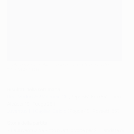
Pogba è tornato subito al gol nel suo rientro di sabato
©AFP/Getty Images
Risultati della settimana
Real Madrid 2-2 Valencia CF
(Pepe 56', Isco 84'; Paco
Alcácer 19', Fuego 26')
Juventus 1-1 Cagliari Calcio
(Pogba 45'; Rossetti 85')
Storia della partita
• La Juventus ha vinto quattro volte per 2-1 l'andata di