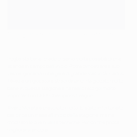
Massimiliano Allegri in conferenza stampa al Bernabéu
©AFP/Getty Images
Pogba sta bene, credo ci siano molte possibilità che
scenda in campo dall’inizio. Potrà dimostrare il suo
valore, giocando una gara di grande maturità. Carlos
Tévez è un giocatore straordinario. Ha giocato molto
bene in questa stagione e ha realizzato gol molto
importanti in UEFA Champions League.
Álvaro Morata è cresciuto molto. E' stato infortunato
per circa un mese all'inizio della stagione, ma ha
mostrato le sue qualità tecniche. Penso che possa
migliorarsi ancora.