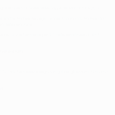
gba ai quarti di finale della Coppa del Mondo FIFA 2014.
ava anche Andrea Barzagli, Leonardo Bonucci, Andrea Pirlo,
ti dalla panchina.
ha battuto la Germania per 2-1 nella semifinale di UEFA
chierava Kehl.
4. Pirlo ha messo a segno un gol per gli azzurri. Al ritorno
us.