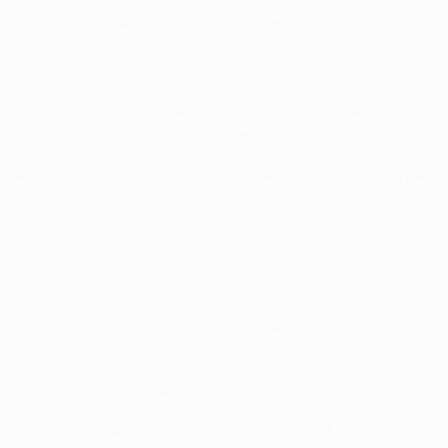
e coordinatore delle giovanili del Dortmund) ha firmato il gol de
guenti:
ler (Zorc 89'), Sousa, Heinrich, Chapuisat (Ricken 70'), Riedle
a, Iuliano, Di Livio, Jugović, Deschamps, Zidane, Vieri (Amoruso 
ella gara vinta 2-1 in casa della Juventus. I bianconeri, però,
 Coppa UEFA 1992/93
(3-1 fuori casa, 3-0 in casa) e nelle semif
nsecutivo agli ottavi di finale dopo essersi qualificata con la
5. Inoltre, ha vinto 11 delle ultime 14 partite interne di UEFA 
na squadra di Serie è stata il
3-1 contro l'SSC Napoli nella scor