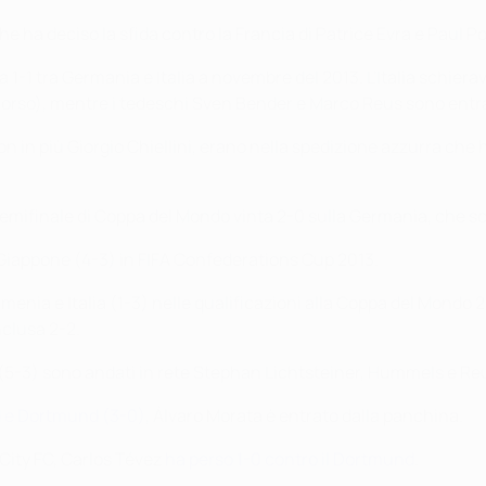
e ha deciso la sfida contro la Francia di Patrice Evra e Paul Po
1-1 tra Germania e Italia a novembre del 2013. L'Italia schier
corso), mentre i tedeschi Sven Bender e Marco Reus sono entra
n in più Giorgio Chiellini, erano nella spedizione azzurra che 
a semifinale di Coppa del Mondo vinta 2-0 sulla Germania, che s
e Giappone (4-3) in FIFA Confederations Cup 2013.
nia e Italia (1-3) nelle qualificazioni alla Coppa del Mondo 201
nclusa 2-2.
(5-3) sono andati in rete Stephan Lichtsteiner, Hummels e Re
id e Dortmund (3-0)
, Álvaro Morata è entrato dalla panchina.
 City FC, Carlos Tévez
ha perso 1-0 contro il Dortmund
.