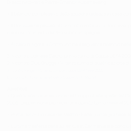
Błaszczykowski e Pierre-Emerick Aubameyang.
• Il bilancio complessivo della squadra tedesca in casa contro
• Il Borussia ha passato il turno otto volte su 14 dopo aver 
ma è uscito in virtù del 3-0 subito in Spagna.
• Ai calci di rigore, il Dortmund ha il seguente bilancio nel
3-4 contro Udinese Calcio, primo turno di Coppa UEFA 20
2-4
contro
Club Brugge KV, terzo turno di qualificazione di
3-1 contro Rangers FC, terzo turno di Coppa UEFA 1999/2000
6-5 contro AJ Auxerre, semifinali di Coppa UEFA 1992/93
Juventus
• Qualificata come seconda del Gruppo A alle spalle del Club
2006. L'apparizione più recente a questo turno risale al 20
• Prima del 2-0 in casa del Malmö FF alla quinta giornata,
• L'ultima trasferta della Juventus in Germania si è concl