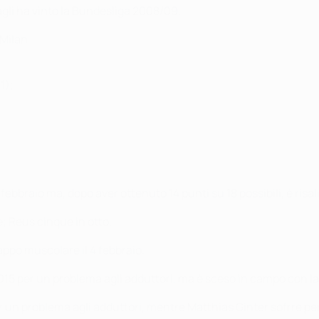
agli ha vinto la Bundesliga 2008/09.
 Milan.
1);
 febbraio ma, dopo aver ottenuto 14 punti su 18 possibili, è risa
; Reus cinque in otto.
appo muscolare il 4 febbraio.
015 per un problema agli adduttori, ma è sceso in campo con la
r un problema agli adduttori, mentre Matthias Ginter sofrre pe