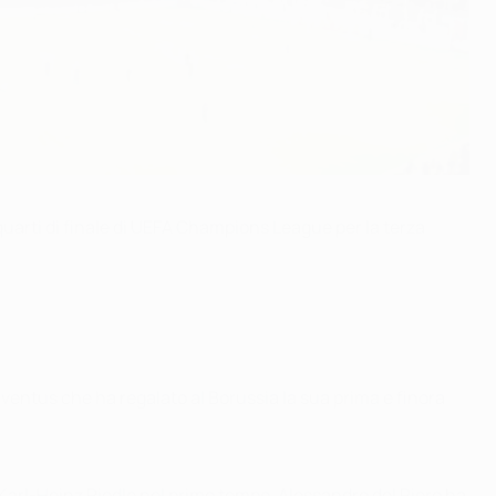
uarti di finale di UEFA Champions League per la terza
ventus che ha regalato al Borussia la sua prima e finora
Karl-Heinz Riedle nel primo tempo, Alessandro del Piero ha