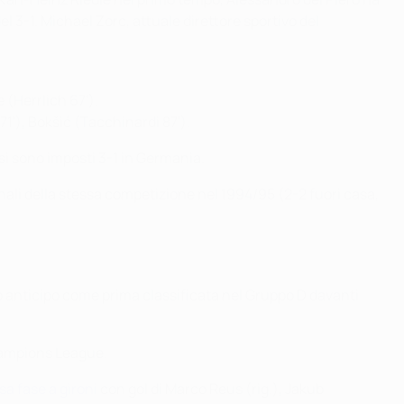
l 3-1. Michael Zorc, attuale direttore sportivo del
 (Herrlich 67').
71'), Bokšić (Tacchinardi 87').
 si sono imposti 3-1 in Germania.
inali della stessa competizione nel 1994/95 (2-2 fuori casa,
rgo anticipo come prima classificata nel Gruppo D davanti
Champions League.
sa fase a gironi
con gol di Marco Reus (rig.), Jakub