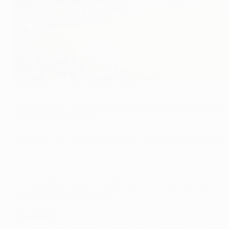
Finora, il Dortmund non ha risultati molto positivi in casa contro la
©Getty Images
Il Borussia Dortmund deve assolutamente migliorare le sue 
stagione consecutiva.
•
Battuto 2-1
a Torino il 24 febbraio, il Dortmund ha perso t
• I tifosi tedeschi preferiscono sicuramente ricordare la vi
unica Coppa dei Campioni.
Precedenti
• 18 anni fa a a Monaco, il Dortmund ha sorpreso la Juvent