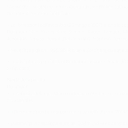
accorciato le distanze, ma il subentrato Lars Ricken (attual
Dortmund, è entrato nel finale.
• Le formazioni dell'incontro (28 maggio 1997) erano le se
Dortmund
: Klos,
Kohler
, Kree, Sammer, Reuter, Lambert, Möl
Juventus
: Peruzzi, Porrini (Del Piero 46'), Montero, Ferrar
• Nella fase a gironi 1995/96, Ricken e Zorc hanno segnato n
• La Juventus ha sconfitto il Dortmund anche in
finale di
2-1 in casa).
Storia della partita
Dortmund
• La squadra di Jürgen Klopp partecipa per il terzo anno co
all'Arsenal FC.
• Il Dortmund non ha mai perso in casa nell'edizione 2014/1
• L'ultima gara casalinga vinta dal Dortmund vinto contro u