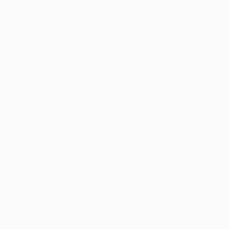
 le italiane è di cinque vittorie, tre pareggi e sei sconfitte (t
perso la gara d'andata fuori casa. Più di recente, ha battuto il R
le competizioni europee (2 vittorie e due sconfitte):
08/09
UEFA Champions League
2003/04
 Atlético de Madrid, la Juventus vuole raggiungere i quarti di 
12/13 con un 5-0 complessivo sul Celtic FC.
 la Juventus non vinceva fuori casa da sei partite in UEFA Cha
usa con una
sconfitta per 2-0 contro l'FC Bayern München
ai qu