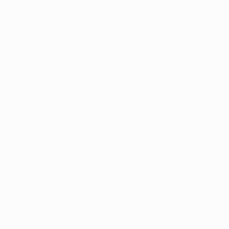
• In due stagioni e mezzo al VfL Wolfsburg (2008–11), Barz
• Aubameyang ha iniziato la carriera nelle giovanili dell'AC
• Altri incroci:
Pirlo e Allegri con Sokratis Papastathopoulos (Milan 2010/1
Evra e Kagawa (Manchester United FC 2012-14);
Morata e Nuri Şahin (Real Madrid 2011/12)
Info partita
Dortmund
• Il Dortmund era ultimo in classifica in Bundesliga a inizio
• Aubameyang ha segnato cinque gol nelle ultime sei sette
• Kevin Grosskreutz è fuori da quando ha riportato uno str
• Erik Durm non ha ancora giocato una gara ufficiale nel 2
• Nuri Şahin ha perso le ultime tre partite del Dortmund pe