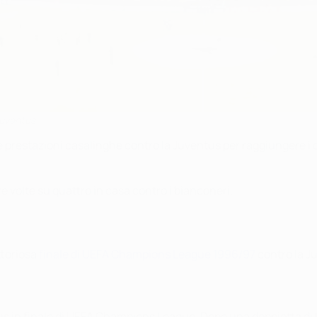
 Juventus
prestazioni casalinghe contro la Juventus per raggiungere i q
re volte su quattro in casa contro i bianconeri.
ttoriosa
finale di UEFA Champions League 1996/97
contro la Ju
us in finale di UEFA Champions League. Dopo una doppietta di 