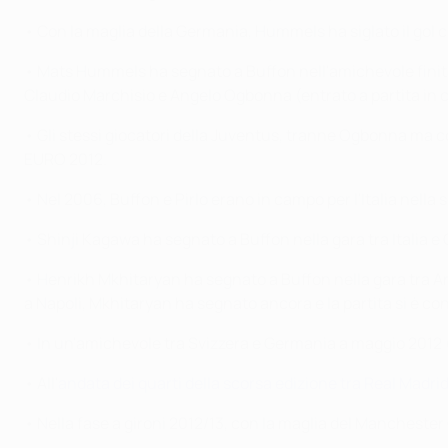
• Con la maglia della Germania, Hummels ha siglato il gol ch
• Mats Hummels ha segnato a Buffon nell'amichevole finita 
Claudio Marchisio e Angelo Ogbonna (entrato a partita in 
• Gli stessi giocatori della Juventus, tranne Ogbonna ma co
EURO 2012.
• Nel 2006, Buffon e Pirlo erano in campo per l'Italia nell
• Shinji Kagawa ha segnato a Buffon nella gara tra Italia 
• Henrikh Mkhitaryan ha segnato a Buffon nella gara tra Arme
a Napoli, Mkhitaryan ha segnato ancora e la partita si è co
• In un'amichevole tra Svizzera e Germania a maggio 2012 
• All'
andata dei quarti della scorsa edizione tra Real Madr
• Nella fase a gironi 2012/13, con la maglia del Manchester