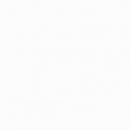
• Il bilancio esterno della Juventus contro le squadre tede
fase a gironi di UEFA Champions League 2004/05.
• Nelle sfide su due incontri con le squadre tedesche, la Ju
• Inoltre, i campioni d'Italia hanno passato il turno 31 volt
• Ai calci di rigore, la Juventus ha il seguente bilancio nell
2-3 contro AC Milan, finale di UEFA Champions League 20
4-2 contro AFC Ajax, finale di UEFA Champions League 19
1-3 contro Real Madrid CF, secondo turno di Coppa dei Ca
4-2 contro Argentinos Juniors, Coppa Intercontinentale 1
1-4 contro Widzew Łódź, secondo turno di Coppa UEFA 198
3-0 contro Ajax, quarti di finale di Coppa dei Campioni 197
Incroci allenatori e giocatori
• Tra il 2009 e il 2010, Ciro Immobile è subentrato tre volte
gara persa 3-1 nel 2012/13, mentre l'anno scorso con il Tor
• Arturo Vidal ha giocato con il Bayer 04 Leverkusen dal 2007