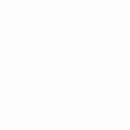
e dell'ultima vittoria in Germania,
1-0 contro il Bayern
nella
o vinto 2-1.
Con la maglia del Genoa ha segnato contro la Juve nella
 V1 P3 S4.