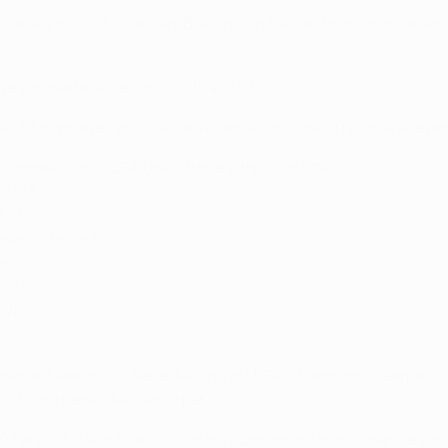
sche è V8 P5 S8. Gianluigi Buffon non ha subito gol in occasion
ve è in netta superiorità: G15 V12 S3.
e su 39 dopo aver vinto la gara d'andata in casa. Tre volte avevan
e competizioni UEFA (tre vittorie e tre sconfitte):
02/03
95/96
mpioni 1986/87
985
0/81
7/78
 per la Juventus in Serie A e una in
UEFA Champions League
. 
ino FC ha perso due derby per 1-0.
 al 2011; il suo bilancio contro il Dortmund in otto partite è di