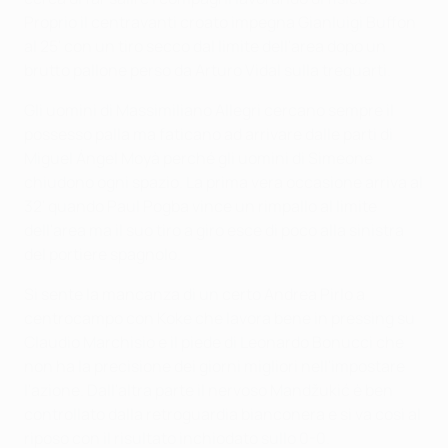
Proprio il centravanti croato impegna Gianluigi Buffon
al 25' con un tiro secco dal limite dell'area dopo un
brutto pallone perso da Arturo Vidal sulla trequarti.
Gli uomini di Massimiliano Allegri cercano sempre il
possesso palla ma faticano ad arrivare dalle parti di
Miguel Ángel Moyà perché gli uomini di Simeone
chiudono ogni spazio. La prima vera occasione arriva al
32' quando Paul Pogba vince un rimpallo al limite
dell'area ma il suo tiro a giro esce di poco alla sinistra
del portiere spagnolo.
Si sente la mancanza di un certo Andrea Pirlo a
centrocampo con Koke che lavora bene in pressing su
Claudio Marchisio e il piede di Leonardo Bonucci che
non ha la precisione dei giorni migliori nell'impostare
l'azione. Dall'altra parte il nervoso Mandžukić è ben
controllato dalla retroguardia bianconera e si va così al
riposo con il risultato inchiodato sullo 0-0.