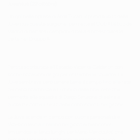
Juventus (22 ottobre)
Un gol nella ripresa di Arda Turan, il primo subito dalla
Juventus questa stagione, permette al Club Atlético de
Madrid di battere i campioni d'Italia e rimescolare le
carte nel Gruppo A.
Partita scorbutica all'Estadio Vicente Calderón con
poche occasioni da gol per entrambe le squadre. La
Juve sembrava però tenere bene il campo fino alla rete
del centrocampista a 15 minuti dalla fine, rete che
permette alla squadra di Diego Simeone di salire a
quota tre come il resto delle contendenti nel girone.
La Juve scende in campo con buona personalità e
l'Atletico lascia il pallino del gioco ai bianconeri
limitandosi ai lanci lunghi per Mario Mandžukić che
cerca di far salire i compagni lavorando di fisico.