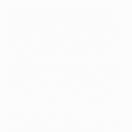
La Juve sembra ancora più autoritaria in apertura di
ripresa e Simeone decide subito di giocarsi la carta
Antoine Griezmann richiamando in panchina Saúl
Ñíguez. La massa dà i suoi frutti perché l'Atletico alza il
ritmo e la Juve rischia grosso sul tiro-cross dalla destra
di Raúl García toccato pericolosamente da Martín
Cáceres. La squadra di Allegri abbassa il baricentro in
questa fase.
Carlos Tévez prova ad accendersi negli ultimi 20 minuti
ma viene 'murato' sul più bello dai difensori di casa in
un paio di circostanze. Non perdona invece Arda Turan
che insacca con un tocco morbido sul cross da destra
di Juanfran anticipando il tentativo di diagonale
difensiva di Stephan Lichtsteiner.
Il terzino svizzero prova a rifarsi subito con
un'accelerazione delle sue ma Garcia chiude sfiorando
l'autorete. Il pallone tocca il palo esterno sulla