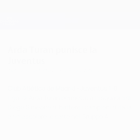
Passa
al
contenuto
Champions League Ufficiale
Scarica
principale
Risultati e Fantasy live
UEFA Champions League
Arda Turan punisce la
Juventus
mercoledì 1 ottobre 2014
di Paolo Menicucci
Club Atlético de Madrid - Juventus 1-0
Il gol di Arda Turan permette alla squadra di
Diego Simeone di battere i campioni d'Italia
e rimescolare le carte nel Gruppo A.