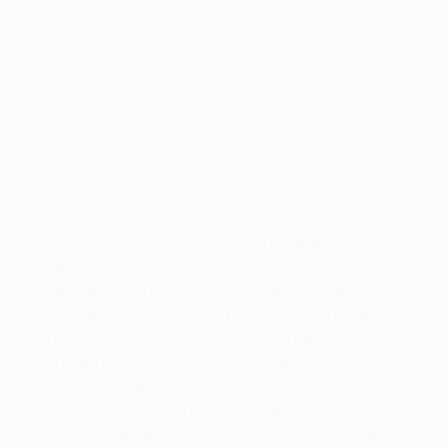
Atlético - Juventus 1-0: la partita in foto
©AFP/Getty Images
•
La Juventus subisce il primo gol della stagione e
perde a Madrid
•
A decidere una partita equilibrata ci pensa un tocco
dalla corta distanza di Arda Turan a 17 minuti dalla fine
•
Punizione severa per una Juve che ha fatto la partita
per lunghi tratti senza però ruscire a creare grosse
occasioni da rete
•
Tutte a tre punti le quattro squadre del Gruppo A
•
Prossime partite: Atlético - Malmö, Olympiacos -