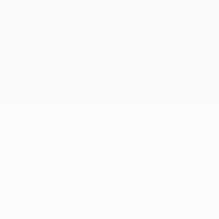
Impostazioni Privacy
© 1998-2026 UEFA. Tutti i diritti riservati
La parola UEFA, il logo UEFA e tutti i marchi che si riferiscono a
competizioni UEFA, sono marchi registrati e/o copyright della UEFA.
Tali marchi non possono essere utilizzati in nessun modo per scopi
commerciali. L'utilizzo di UEFA.com sta a significare l'accettazione
dei Termini e Condizioni e delle Norme sulla Privacy.