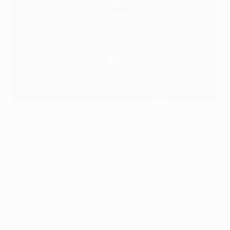
Lionel Messi ha realizzato finora 14 gol in UEFA Champions
League
©Getty Images
Il sollievo e l'orgoglio regnano al Camp Nou dopo il
successo dell'FC Barcelona contro l'AC Milan ai quarti
di finale di UEFA Champions League.
I giocatori blaugrana festeggiano la quinta semifinale
consecutiva ma si rendono conto di aver dovuto
spingere al massimo per eliminare i campioni d'Italia.
Lo conferma a UEFA.com Lionel Messi, autore di
un'altra ottima prestazione.