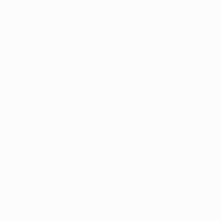
grosso - commenta -. Sapevo che tuffandosi poteva
coprire qualsiasi palo, come ha fatto sul primo rigore.
L'importante è che siano entrati e abbiano permesso
alla squadra di raggiungere l'obiettivo".
L'ultima parola spetta a un entusiasta Thiago
Alcántara. "Non è stato solo un piacere per i tifosi
guardare la partita, è stato bello anche giocarla -
commenta -. Era la sfida tra due club storici, quasi
mitici. La sensazione di aver vinto e di aver raggiunto
un'altra semifinale mi riempie di gioia e orgoglio".
© 1998-2026 UEFA. All rights reserved.
Ultimo aggiornamento: mercoledì 4 aprile 2012