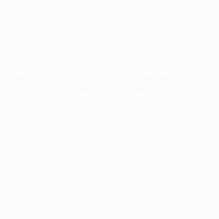
"Sapevamo bene che sarebbe stata una gara difficile,
ma era importante sfruttare i nostri punti di forza e
grazie a questo abbiamo vinto. Il Milan ha grandi
giocatori, come ha dimostrato in campionato e in
questa UEFA Champions League. Come all'andata è
stata una sfida difficile, ma abbiamo giocato bene e
possiamo andare avanti".
Il Barcellona si è imposto con un 3-1 grazie a due rigori
di Messi e al gol di Andrés Iniesta in una gara che ha
deliziato il Camp Nou. Il momentaneo pareggio di
Antonio Nocerino ha messo alla prova la tenuta
nervosa dei padroni di casa, che però hanno reagito e
resistito anche dopo l'uscita di Gerard Piqué per
infortunio nel secondo tempo.