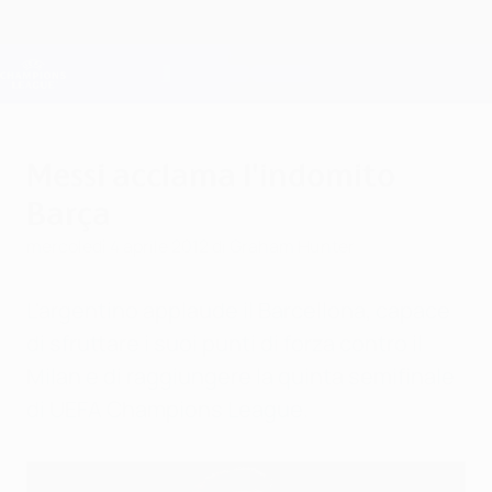
Passa
al
contenuto
Champions League Ufficiale
Scarica
principale
Risultati e Fantasy live
UEFA Champions League
Messi acclama l'indomito
Barça
mercoledì 4 aprile 2012
di Graham Hunter
L'argentino applaude il Barcellona, capace
di sfruttare i suoi punti di forza contro il
Milan e di raggiungere la quinta semifinale
di UEFA Champions League.