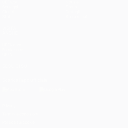
UEFA.tv
Notizie
Sorteggi
Storia
Giochi
Dettagli
Stat.
Store (club)
VISITA
ANCHE
UEFA.com
Fondazione
UEFA
SEGUICI SU
Scarica l'app ufficiale
Privacy
Termini e condizioni
Politica sui cookie