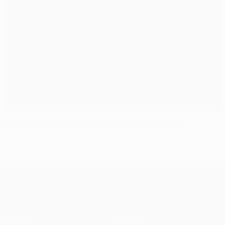
Messi, record di gol in UEFA Champions League
UEFA Champions League
Partite
Squadre