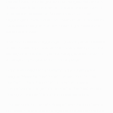
Daniel Alves, uno dei giocatori più elogiati dal tecnico
Josep Guardiola, commenta: "È stata una partita molto
intensa e interessante. Abbiamo dato tutto per
raggiungere i nostri obiettivi, creando tante occasioni.
Se avessimo segnato un altro paio di gol, nessuno si
sarebbe sorpreso".
Il terzino brasiliano aggiunge: "Quando pensi di essere
in semifinale dopo una partita come questa provi una
sensazione di sollievo perché hai appena eliminato un
avversario difficile e storico come il Milan".
Dopo aver realizzato il 50esimo gol in Champions
League, Messi ha trasformato un secondo tiro dal
dischetto che lo ha portato a 14 reti in questa
competizione. L'argentino ammette che trasformare
due rigori una partita non è impresa semplice.
"Sul secondo ho cercato di aspettare che il portiere si
buttasse, ma era una strategia pericolosa perché lui è