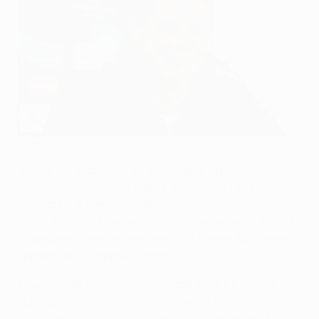
Tutto in bilico per Van Buyten
©Getty Images
"Abbiamo l’occasione di raggiungere la finale,
un’occasione che non capita spesso nella vita di un
calciatore". A Daniel Van Buyten non serve che
qualcuno ricordi l’importanza della semifinale di UEFA
Champions League, che vedrà l’FC Bayern München
opposto all’Olympique Lyonnais.
In semifinale per la prima volta dal 2001, il Bayern è
stato sull’orlo dell’eliminazione nelle fase a gironi,
evitata grazie al successo per 4-1 sul campo della