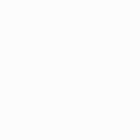
Juventus alla sesta giornata. Van Buyten ha
chiesto alla squadra, in testa alla Bundesliga con due
punti di vantaggio, di non sedersi sugli allori.
"Proveremo a vincere quanti più titoli possibile,
vogliamo un grande finale di stagione - ha dichiarato il
difensore -. Siamo motivatissimi. Il Lione ha ritrovato
fiducia nei propri mezzi e pensa esclusivamente alla
Champions League. Non vediamo l’ora di giocare. Il
Bayern è già stato campione d’Europa diverse volte, ma
abbiamo ancora fame di successi".
Van Buyten, 32 anni, è stato un elemento
fondamentale della squadra di Louis van Gaal in questa
stagione, in cui ha contribuito con sei gol e blindando
la difesa. Dopo un inizio a rilento, il Bayern, reduce dal
successo per 7-0 nel finesettimana contro l’Hannover