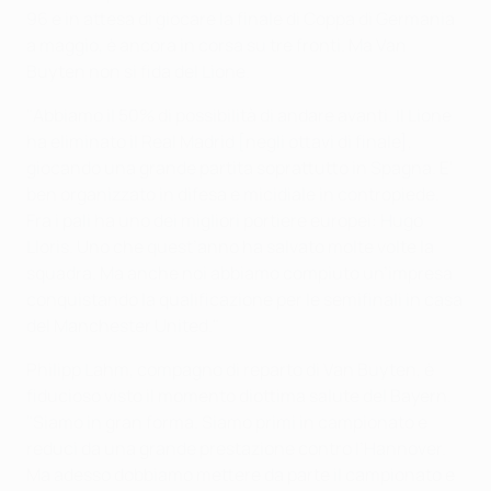
96 e in attesa di giocare la finale di Coppa di Germania
a maggio, è ancora in corsa su tre fronti. Ma Van
Buyten non si fida del Lione.
"Abbiamo il 50% di possibilità di andare avanti. Il Lione
ha eliminato il Real Madrid [negli ottavi di finale],
giocando una grande partita soprattutto in Spagna. E'
ben organizzato in difesa e micidiale in contropiede.
Fra i pali ha uno dei migliori portiere europei: Hugo
Lloris. Uno che quest’anno ha salvato molte volte la
squadra. Ma anche noi abbiamo compiuto un’impresa
conquistando la qualificazione per le semifinali in casa
del Manchester United."
Philipp Lahm, compagno di reparto di Van Buyten, è
fiducioso visto il momento diottima salute del Bayern.
"Siamo in gran forma. Siamo primi in campionato e
reduci da una grande prestazione contro l’Hannover.
Ma adesso dobbiamo mettere da parte il campionato e