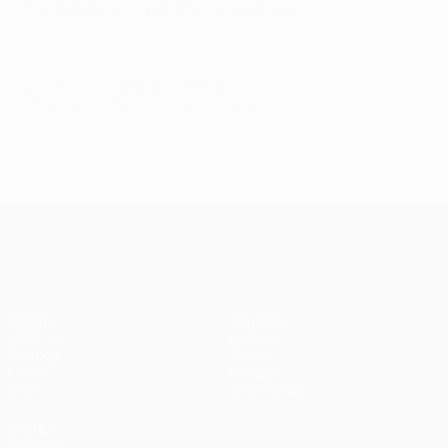
conentrarci sulla Champions League."
© 1998-2026 UEFA. All rights reserved.
Ultimo aggiornamento: martedì 20 aprile 2010
UEFA Champions League
Partite
Squadre
UEFA.tv
Notizie
Sorteggi
Storia
Giochi
Dettagli
Stat.
Store (club)
VISITA
ANCHE