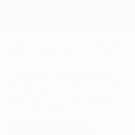
Passa
al
contenuto
Champions League Ufficiale
Scarica
principale
Risultati e Fantasy live
UEFA Champions League
Tutto in bilico per Van Buyten
martedì 20 aprile 2010
Il difensore belga del Bayern Monaco è
convinto che la semifinale contro il Lione
sarà "speciale", ma non si sbilancia
sull'esito finale e pronostica una sfida "50
e 50" contro i francesi.