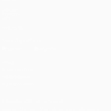
UEFA.com
Fondazione
UEFA
SEGUICI SU
Scarica l'app ufficiale
Privacy
Termini e condizioni
Politica sui cookie
Impostazioni Privacy
© 1998-2026 UEFA. Tutti i diritti riservati
La parola UEFA, il logo UEFA e tutti i marchi che si riferiscono a