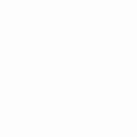
I risultati non parlano a favore dei presunti grandi club.
L'IFK Göteborg vince il Gruppo A a spese di FC Barcelona
e Manchester United FC, il Paris Saint-Germain FC
supera l'FC Bayern München vincendo il Gruppo B,
l'HNK Hajduk Split - giunto alle spalle dell'SL Benfica nel
Gruppo C - è la terza squadra delle qualificazioni a
passare ai quarti.
Ajax campione
Nel frattempo l'AFC Ajax infligge un'altra umiliazione ai
giganti, battendo i campioni uscenti dell'AC Milan nel
Gruppo D. Dopo aver eliminato l'Hajduk nei quarti, gli
olandesi superano il Bayern in semifinale, facendo
rivedere il calcio totale degli anni '70. I lancieri si
impongono per 5-2 ad Amsterdam dopo il pareggio in
Baviera.
Kluivert colpisce
I ragazzi di Louis van Gaal (età media 23 anni) devono