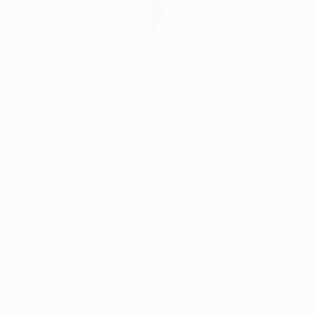
1994/95: Kluivert affonda il Milan
©Getty Images
AFC Ajax - Milan AC 1-0
Nella stagione 1994/95 la UEFA Champions League
intraprende un altro passo in direzione della Superlega
Europea. La fase a gironi viene estesa a quattro mini-
gruppi da quattro squadre che sostituiscono il primo ed
il secondo turno eliminatorio. L'iscrizione alla
competizione viene limitata ai 24 paesi più importanti
del continente. I grandi club (otto) vengono designati
come teste di serie mentre le altre 16 squadre campioni
nei rispettivi campionati si devono affrontare in una
fase preliminare.
Risultati a sorpresa