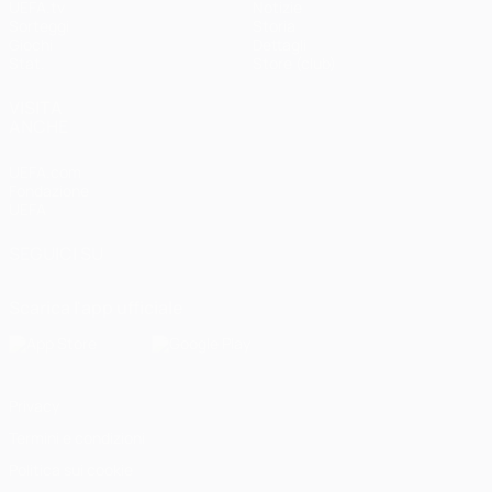
UEFA.tv
Notizie
Sorteggi
Storia
Giochi
Dettagli
Stat.
Store (club)
VISITA
ANCHE
UEFA.com
Fondazione
UEFA
SEGUICI SU
Scarica l'app ufficiale
Privacy
Termini e condizioni
Politica sui cookie