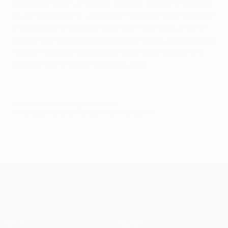
superare il Milan una terza volta per seguire le orme di
Cruyff e compagni. La classe e l'esperienza di rossoneri
è sufficiente a superare Benfica e PSG nei quarti e in
semifinale, ma la finale di Vienna è tutta un'altra storia.
I giovani dell'Ajax sfiancano il Milan e conquistano la
coppa grazie al gol di Patrick Kluivert.
© 1998-2026 UEFA. All rights reserved.
Ultimo aggiornamento: martedì 24 settembre 2013
UEFA Champions League
Partite
Squadre