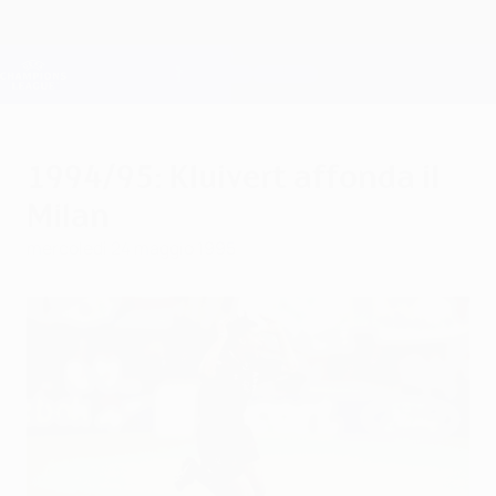
Passa
al
contenuto
Champions League Ufficiale
Scarica
principale
Risultati e Fantasy live
UEFA Champions League
1994/95: Kluivert affonda il
Milan
mercoledì 24 maggio 1995