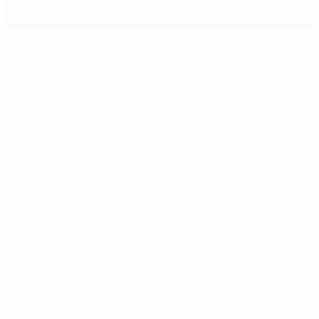
Vince l'Inter, la Coppa dei Campioni resta a Milano
Curiosità partita