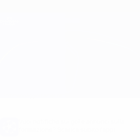
Passa
al
contenuto
Champions League Ufficiale
Scarica
principale
Risultati e Fantasy live
UEFA Champions League
Inter vs Real Madrid
Sommario
Aggiornamenti
Info partita
Vuoi notifiche sui gol e annunci sulla
formazione? Scarica subito l'app!