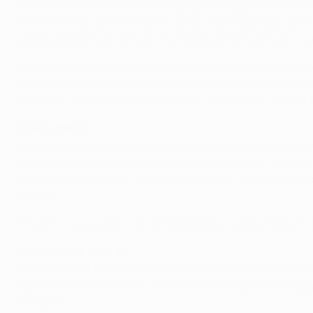
all'attacco del Barcelona nella sua prima stagione, decide di
allo sfinimento la marcatura a uomo, e libera gli spazi ai 
sotto la gestione di Herrera, mentre Giacinto Facchetti rivol
Una difesa solida, tuttavia, non è il solo segreto per vincer
"Voglio un calcio verticale alla massima velocità. Non voglio 
problema – se la perdi negli scambi in orizzontale, rischi di 
Il genio tattico
L'insistenza di Herrera sulla parte atletica e sulla preparaz
periodo prima della partita lontano da distrazioni. "Vinceva
mantra motivazionale rimane leggendario: "Classe + preparazi
stesso".
"Era anni luce avanti - racconta Mazzola - lui allenava le 
Le stelle della squadra
Giacinto Facchetti:
l'uomo che ha rivoluzionato la figura de
ripartenze letali dell'Inter. "È stato un meraviglioso compa
battaglia".