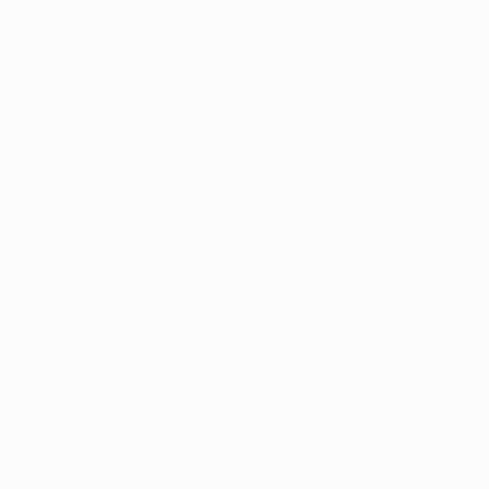
inito 'l'Arquitecto del fútbol', lo spagnolo è stato il regista
re di tutti", disse Herrera.
erga del 1949, insieme a buona parte del grande Torino,
to oltre 100 reti in Serie A.
binazione che ha reso quell'Inter una delle migliori
nna. Fossi stato un pittore e avessi dovuto dipingere la
emamente chiari. Un lavoro psicologico martellante che oggi
 vie di mezzo – lui voleva essere amato e temuto. A chi lo