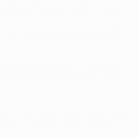
ta per farlo agire da libero dietro alla difesa, sfrutta sino
erica in avanti. Armando Picchi spicca nel ruolo di libero
 aprire le difese avversarie attraverso contropiedi letali.
'Il Mago'. "Se perdi la palla nella verticalizzazione, non è un
nter è maturato il concetto di 'ritiro' – ovvero un breve
 tecnico elogiando lo spirito della sua squadra. Il suo
i per gli avversari; se giochi per la squadra, giochi per te
mpetizioni da terzino sinistro, ed è stato fondamentale nelle
nerazzurro - ricorda Mazzola -. Era sempre pronto alla