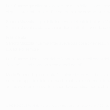
Luis Suárez:
già allenato da Herrera nella felice esperienza a
di quell'Inter imbattibile. "Per costruire una grande Inter, 
Sandro Mazzola:
figlio della leggenda del calcio italiano,
Sandro Mazzola è stato una bandiera dell'Inter avendo passato
Frasi celebri
Sandro Mazzola:
"La mia Inter aveva qualcosa che nessun'al
squadre di sempre".
Luis Suárez:
"Non dimenticherò mai la luce negli occhi del n
'felicità', l'avrei riprodotta con quegli occhi".
Mario Sconcerti, giornalista:
"Il calcio di Herrera si basav
potrebbe apparire ridicolo, ma che poteva trasformare le s
accusava di arroganza, lui rispondeva candidamente che la s
© 1998-2026 UEFA. All rights reserved.
Ultimo aggiornamento: venerdì 29 mag