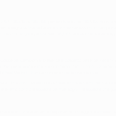
 1962/63, 1964/65 e 1965/66, perdendo solo nel 1963/64, dopo un
mente segna la fine dell'epoca d'oro dei nerazzurri. In campiona
 meno di un gol a partita. Nel 1962/63, la sua Inter subisce app
la Coppa dei Campioni si presenta al cospetto dell'Inter nella f
trofeo per la sesta volta, ma non hanno fatto i conti con la fam
 il Real Madrid. L'Europa conosce così la Grande Inter.
a a UEFA.com. "Mi sembrava fosse alto due metri. Per me lui era 
 eravamo contro la squadra dei miei sogni – la squadra che guar
ma ne è stato probabilmente l'esponente di maggior successo. A