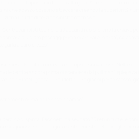
 cambiare l'approccio tattico alla gara. Arretra un centrocampis
terzini che adesso possono attaccare creando la superiorità num
uziona il ruolo di terzino sinistro offensivo.
e. Centrocampisti tecnici e attaccanti rapidi erano la chiave per
contare più di tre passaggi prima di arrivare in area", spiegava 
pagarla a caro prezzo".
ione mentale è stata una vera e propria innovazione. Nella sua I
mo le partite ancora prima di scendere dal pullman", spiegava il
one + intelligenza = Scudetto", "Se giochi per te stesso, gioch
nostre menti prima delle nostre gambe".
l terzino di spinta, Facchetti ha segnato 75 reti in tutte le co
gno di squadra, nonché figura di riferimento dello spogliatoio 