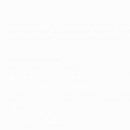
La 'Grande Inter' vince inoltre gli scudetti nelle stagioni
Celtic FC in finale di Coppa dei Campioni del 1967 probabil
nelle stagioni dal 1961/62 al 1966/67, i nerazzurri subiscono
Sandro Mazzola sull'Inter '64
Il passaggio del testimone
Il Real Madrid CF, vincitore delle prime cinque edizioni del
Puskás, ancora nel fiore degli anni, pensano di sollevare il 
primo trionfo in Coppa dei Campioni all'Inter che supera 3-1
"All'improvviso nel tunnel vedo Di Stéfano", racconta Mazzol
Ecco perché quella finale rimane la più importante, perché
gol. È stato incredibile".
Il cambio di mentalità
Herrera non è stato l'inventore del celebre 'Catenaccio', 