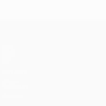
UEFA Champions League
Partite
UEFA.tv
Sorteggi
Giochi
Stat.
VISITA ANCHE
UEFA.com
Fondazione UEFA
SEGUICI SU