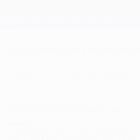
Passa
al
contenuto
Champions League Ufficiale
principale
Risultati e Fantasy live
UEFA Champions League
Le migliori squadre di sempre: 
mercoledì 27 maggio 2015
di Paolo Menicucci
"Lui allenava le nostre menti prima delle nost
rivoluzionaria del calcio italiano e mondiale.
Highlights: Inter’s golden age
UEFA.com analizza le squadre che hanno cambiato il calcio; 
L'epoca d'oro
Senza un trofeo dal 1954, nel 1960 l'Inter riparte dal tecn
squadra vince la Coppa dei Campioni nel 1964 e 1965, e la 