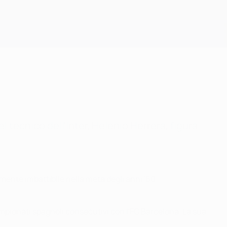
Scarica
tecnico dell'Inter, Helenio Herrera, figura
mente imbattibile nella metà degli anni '60.
ampionati spagnoli consecutivi con l'FC Barcelona. La sua