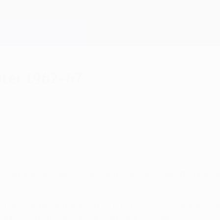
Inter 1962–67
re gambe", raccontava Sandro Mazzola parlando del 
oggi è la volta dell'FC Internazionale Milano, squadra pratica
ico franco-argentino Helenio Herrera, fresco vincitore di due c
Coppa Intercontinentale in entrambe le occasioni.