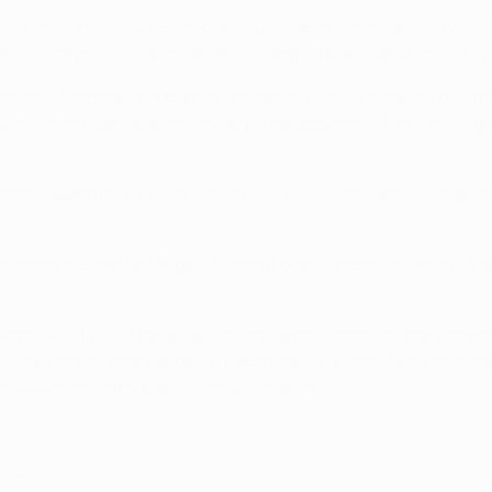
l Barcellona, Suárez ritrova il suo maestro all'Inter nel 1961. Def
avevo bisogno di un grande centrocampista, e Suárez era il miglio
 Valentino Mazzola, morto prematuramente nella tragedia di Sup
 l'intera carriera con la maglia nerazzurra. 'Il baffo' ha segna
tra squadra aveva: noi eravamo sia solidi che tecnici, una com
ostro presidente [Angelo Moratti] dopo il nostro trionfo di Vie
a tutto sulla fiducia nei propri mezzi – pochi concetti, ma estr
ue squadre in vere e proprie macchine da guerra. Non conosceva
ua unica colpa era di essere il migliore".
gio 2015