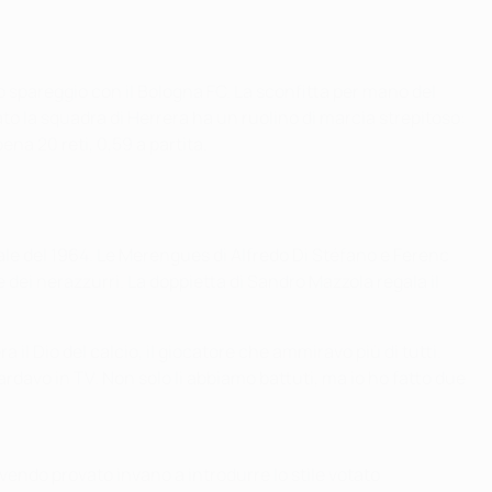
o spareggio con il Bologna FC. La sconfitta per mano del
to la squadra di Herrera ha un ruolino di marcia strepitoso:
ena 20 reti, 0,59 a partita.
inale del 1964. Le Merengues di Alfredo Di Stéfano e Ferenc
e dei nerazzurri. La doppietta di Sandro Mazzola regala il
il Dio del calcio, il giocatore che ammiravo più di tutti.
davo in TV. Non solo li abbiamo battuti, ma io ho fatto due
vendo provato invano a introdurre lo stile votato