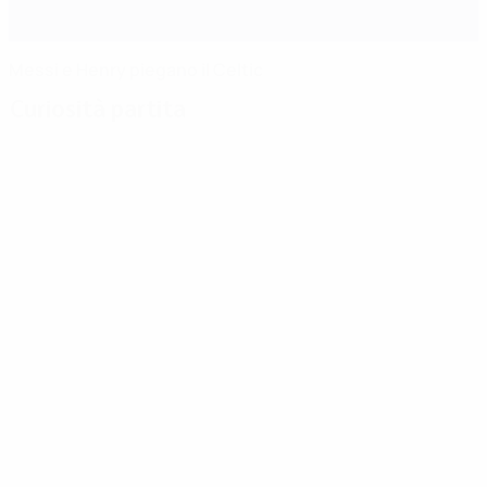
Messi e Henry piegano il Celtic
Curiosità partita