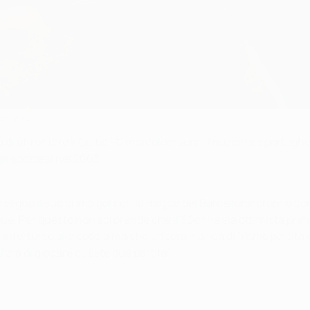
Rangers
 di affrontare il Celtic FC mercoledì sera. Il nazionale portog
li scozzesi nel 2003.
segnò il suo primo gol con la maglia del Barcellona proprio cont
e. Per questo non sorprende che il 30enne sia ottimista prima 
infortunio alla coscia ma che ancora manca di "ritmo partita e b
'ora di giocare queste due partite".