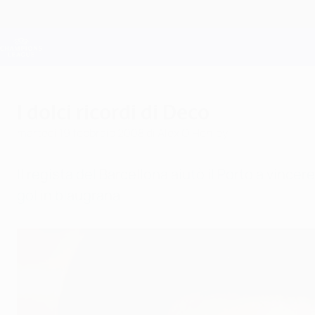
Passa
al
contenuto
Champions League Ufficiale
principale
Risultati e Fantasy live
UEFA Champions League
I dolci ricordi di Deco
martedì 19 febbraio 2008
di Alex O'Henley
Il regista del Barcellona aiutò il Porto a vince
gol in blaugrana.