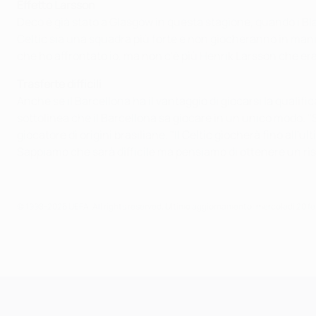
Effetto Larsson
Deco è già stato a Glasgow in questa stagione, quando i Bl
Celtic sia una squadra più forte e non giocheranno in mani
che ho affrontato io, ma non c'è più Henrik Larsson che era
Trasferte difficili
Anche se il Barcellona ha il vantaggio di giocarsi la qual
sottolinea che il Barcellona sa giocare in un unico modo. "
giocatore di origini brasiliane. "Il Celtic giocherà fino al
Sappiamo che sarà difficile ma pensiamo di ottenere un risu
© 1998-2026 UEFA. All rights reserved.
Ultimo aggiornamento: mercoledì 20 f
UEFA Champions League