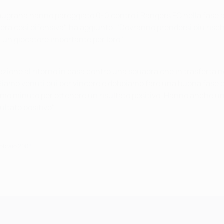
augrana hanno pareggiato 0-0 contro i Rangers FC nella fase a g
era così difensiva", ha aggiunto. "Dovranno prendersi più risch
 un giocatore importante per loro".
ificazione al ritorno in casa contro una squadra che in trasfer
Siamo venuti qui per vincere e dobbiamo fare una buona fase dife
l'ultimo minuto per ottenere un risultato positivo. Hanno anche u
ltato positivo".
ebbraio 2008