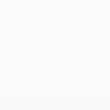
ironi, ma spera in più fortuna questa volta. "Penso che il
i perché giocano in casa. Questo Celtic è forte come quelli
ta non ha ancora vinto in UEFA Champions League, Deco
nsiva per mantenere il controllo della palla", ha detto il
n grande pubblico che rende loro più facile giocare in casa.