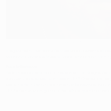
Deco crede che il Celtic giocherà in modo più offensivo rispetto ai 
©Getty Images
ll regista dell'FC Barcelona Deco sembra impaziente all'idea
Mourinho a vincere la finale di Coppa UEFA proprio contro g
Poca brillantezza
Sedici mesi più tardi, dopo il trasferimento in Spagna, Deco 
sono però più stati battuti in casa in UEFA Champions Leagu
piace", ha detto Deco, che è tornato a disposizione dopo un 
UEFA e del mio primo gol con il Barcellona, quindi non vedo l