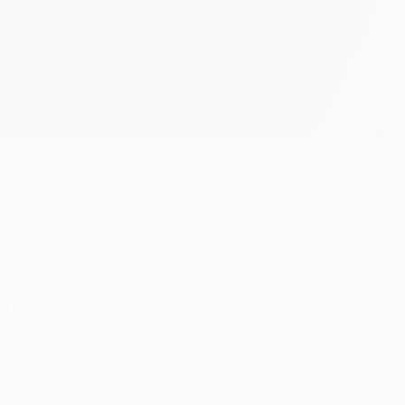
hese ricorda ancora quando ha aiutato l'FC Porto di José
ro il Celtic - dopo quella sconfitta 3-1 gli scozzesi non
dell'andata degli ottavi. "Il Celtic è una squadra che mi
rillantezza". "Ho dei buoni ricordi della finale di Coppa