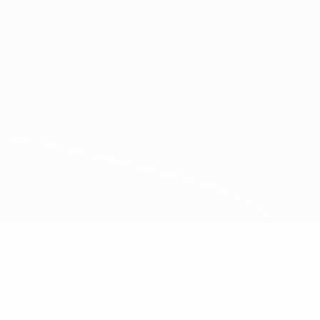
Scarica