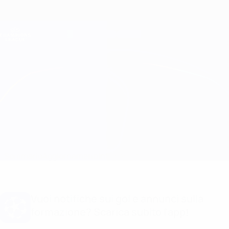
Passa
al
contenuto
Champions League Ufficiale
Scarica
principale
Risultati e Fantasy live
UEFA Champions League
Atalanta vs B. Dortmund
Sommario
Aggiornamenti
Info partita
Vuoi notifiche sui gol e annunci sulla
formazione? Scarica subito l'app!