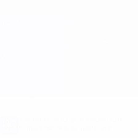
Passa
al
contenuto
Champions League Ufficiale
Scarica
principale
Risultati e Fantasy live
UEFA Champions League
Monaco vs Juventus Statistiche
Sommario
Aggiornamenti
Info partita
Vuoi notifiche sui gol e annunci sulla
formazione? Scarica subito l'app!