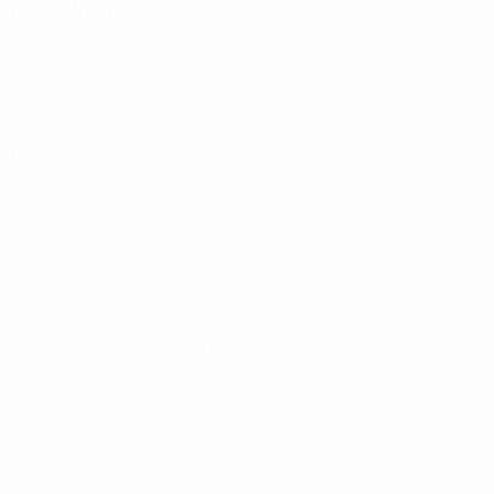
Fase difensiva
Portieri
Situazione disciplinare