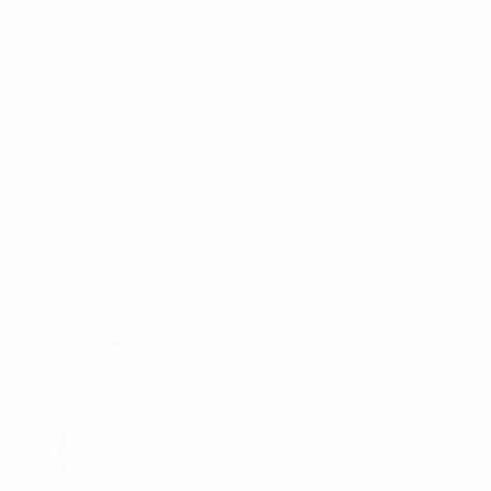
Passa
al
contenuto
Champions League Ufficiale
Scarica
principale
Risultati e Fantasy live
UEFA Champions League
Chelsea vs Pafos Info partita
Sommario
Aggiornamenti
Info partita
Vuoi notifiche sui gol e annunci sulla
formazione? Scarica subito l'app!