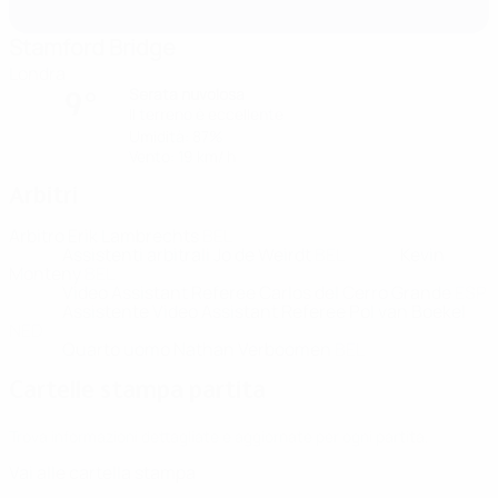
Stamford Bridge
Londra
Serata nuvolosa
9°
Il terreno è eccellente
Umidità: 87%
Vento: 19 km/ h
Arbitri
Arbitro
Erik Lambrechts
BEL
Assistenti arbitrali
Jo de Weirdt
BEL
Kevin
Monteny
BEL
Video Assistant Referee
Carlos del Cerro Grande
ESP
Assistente Video Assistant Referee
Pol van Boekel
NED
Quarto uomo
Nathan Verboomen
BEL
Cartelle stampa partita
Trova informazioni dettagliate e aggiornate per ogni partita.
Vai alle cartella stampa