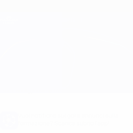
Passa
al
contenuto
Champions League Ufficiale
Scarica
principale
Risultati e Fantasy live
UEFA Champions League
Chelsea vs Pafos
Sommario
Aggiornamenti
Info partita
Vuoi notifiche sui gol e annunci sulla
formazione? Scarica subito l'app!