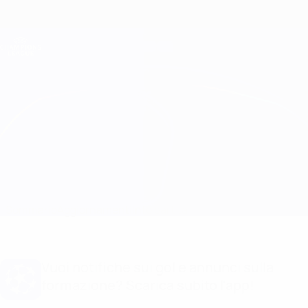
Passa
al
contenuto
Champions League Ufficiale
Scarica
principale
Risultati e Fantasy live
UEFA Champions League
Pafos vs Crvena Zvezda
Sommario
Aggiornamenti
Info partita
Vuoi notifiche sui gol e annunci sulla
formazione? Scarica subito l'app!