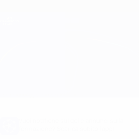
Passa
al
contenuto
Champions League Ufficiale
Scarica
principale
Risultati e Fantasy live
UEFA Champions League
Hamrun Spartans vs Žalgiris
Sommario
Aggiornamenti
Info partita
Vuoi notifiche sui gol e annunci sulla
formazione? Scarica subito l'app!