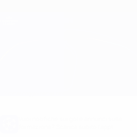
Passa
al
contenuto
Champions League Ufficiale
Scarica
principale
Risultati e Fantasy live
UEFA Champions League
Barcelona vs Benfica
Sommario
Aggiornamenti
Info partita
Vuoi notifiche sui gol e annunci sulla
formazione? Scarica subito l'app!