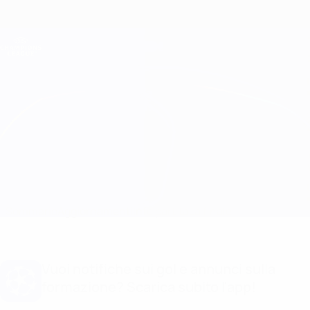
Passa
al
contenuto
Champions League Ufficiale
Scarica
principale
Risultati e Fantasy live
UEFA Champions League
Man City vs Inter Info partita
Sommario
Aggiornamenti
Info partita
La finale
Vuoi notifiche sui gol e annunci sulla
formazione? Scarica subito l'app!