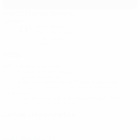
Atatürk Olympic Stadium
Istanbul
serata limpida
21°
Il terreno è eccellente
Umidità: 54%
Vento: 4 km/ h
Arbitri
Arbitro
Szymon Marciniak
POL
Assistenti arbitrali
Paweł Sokolnicki
POL
Tomasz Listkiewicz
POL
Video Assistant Referee
Tomasz Kwiatkowski
POL
Assistente Video Assistant Referee
Bartosz
Frankowski
POL
Supporto Video Assistant Referee
Marco Fritz
GER
Quarto uomo
István Kovács
ROU
Cartelle stampa partita
Trova informazioni dettagliate e aggiornate per ogni partita.
Vai alle cartella stampa