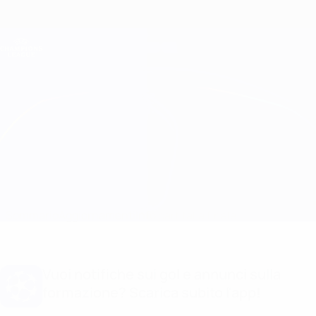
Passa
al
contenuto
Champions League Ufficiale
Scarica
principale
Risultati e Fantasy live
UEFA Champions League
Man City vs Inter
Sommario
Aggiornamenti
Info partita
La finale
Vuoi notifiche sui gol e annunci sulla
formazione? Scarica subito l'app!