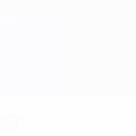
Passa
al
contenuto
Champions League Ufficiale
Scarica
principale
Risultati e Fantasy live
UEFA Champions League
Salzburg vs GNK Dinamo Formazioni
Sommario
Aggiornamenti
Info partita
Vuoi notifiche sui gol e annunci sulla
formazione? Scarica subito l'app!