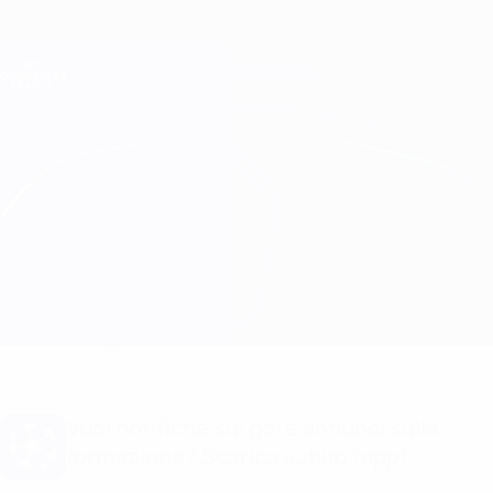
Passa
al
contenuto
Champions League Ufficiale
Scarica
principale
Risultati e Fantasy live
UEFA Champions League
Milan vs GNK Dinamo Info partita
Sommario
Aggiornamenti
Info partita
Vuoi notifiche sui gol e annunci sulla
formazione? Scarica subito l'app!