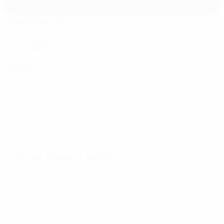
Stadio San Siro
Milano
Nuvoloso
26°
Il terreno è eccellente
Arbitri
Arbitro
Jesús Gil Manzano
ESP
Assistenti arbitrali
Diego Barbero
ESP
Ángel
Nevado
ESP
Video Assistant Referee
Juan Martínez Munuera
ESP
Assistente Video Assistant Referee
Pol van Boekel
NED
Quarto uomo
Ricardo de Burgos
ESP
Cartelle stampa partita
Trova informazioni dettagliate e aggiornate per ogni partita.
Vai alle cartella stampa