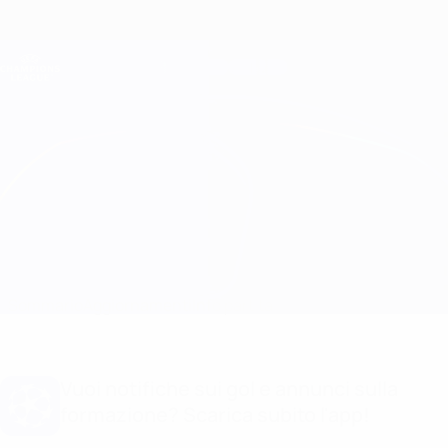
Passa
al
contenuto
Champions League Ufficiale
Scarica
principale
Risultati e Fantasy live
UEFA Champions League
Milan vs GNK Dinamo
Sommario
Aggiornamenti
Info partita
Vuoi notifiche sui gol e annunci sulla
formazione? Scarica subito l'app!