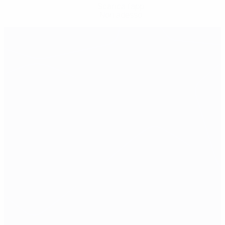
Scarica l'app
Non adesso