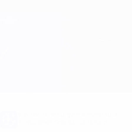
Passa
al
contenuto
Champions League Ufficiale
Scarica
principale
Risultati e Fantasy live
UEFA Champions League
Sevilla vs B. Dortmund Formazioni
Sommario
Aggiornamenti
Info partita
Vuoi notifiche sui gol e annunci sulla
formazione? Scarica subito l'app!