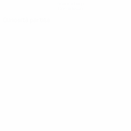
Scarica l'app
Non adesso
Curiosità partita