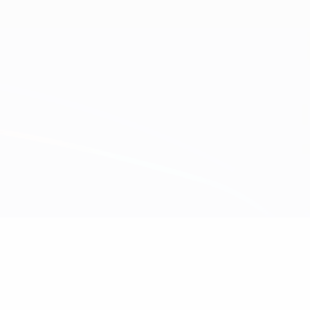
Scarica