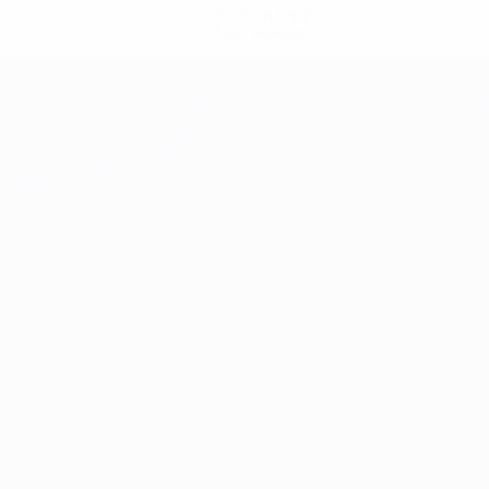
Scarica l'app
Non adesso