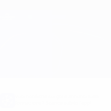
Passa
al
contenuto
Champions League Ufficiale
Scarica
principale
Risultati e Fantasy live
UEFA Champions League
Barcelona vs Milan
Sommario
Info partita
Vuoi notifiche sui gol e annunci sulla
formazione? Scarica subito l'app!