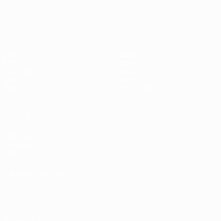
Shevchenko
Drogba
#UCL
UEFA Champions League
Partite
Squadre
UEFA.tv
Notizie
Sorteggi
Storia
Giochi
Dettagli
Stat.
Store (club)
VISITA
ANCHE
UEFA.com
Fondazione
UEFA
CAMBIA LINGUA
Italiano
English
Français
Deutsch
Русский
Español
Italiano
Português
العربية
SEGUICI SU