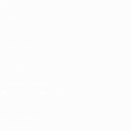
Giochi
Stat.
VISITA ANCHE
UEFA.com
Fondazione UEFA
CAMBIA LINGUA
Italiano
English
Français
Deutsch
Русский
Español
Italiano
P
SEGUICI SU
Scarica l'app ufficiale
Privacy
Termini e condizioni
Politica sui cookie