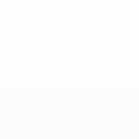
27/03/2019
Icona della Champions League: Didier
Drogba
Squadre
Notizie
Storia