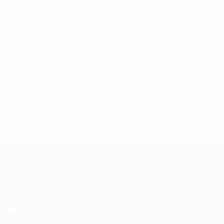
13/05/2019
Icona della Champions League: Andriy
Shevchenko
UEFA Champions League
Partite
UEFA.tv
Sorteggi