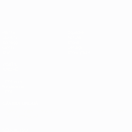
Shevchenko
Drogba
#UCL
UEFA Champions League
Partite
Squadre
UEFA.tv
Notizie
Sorteggi
Storia
Giochi
Dettagli
Stat.
Store (club)
VISITA
ANCHE
UEFA.com
Fondazione
UEFA
CAMBIA LINGUA
Italiano
English
Français
Deutsch
Русский
Español
Italiano
Português
العربية
SEGUICI SU