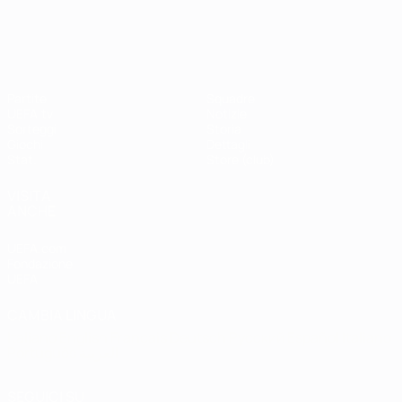
Shevchenko
Drogba
#UCL
UEFA Champions League
Partite
Squadre
UEFA.tv
Notizie
Sorteggi
Storia
Giochi
Dettagli
Stat.
Store (club)
VISITA
ANCHE
UEFA.com
Fondazione
UEFA
CAMBIA LINGUA
Italiano
English
Français
Deutsch
Русский
Español
Italiano
Português
العربية
SEGUICI SU