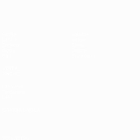
Shevchenko
Drogba
#UCL
UEFA Champions League
Partite
Squadre
UEFA.tv
Notizie
Sorteggi
Storia
Giochi
Dettagli
Stat.
Store (club)
VISITA
ANCHE
UEFA.com
Fondazione
UEFA
CAMBIA LINGUA
Italiano
English
Français
Deutsch
Русский
Español
Italiano
Português
العربية
SEGUICI SU