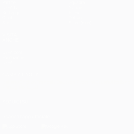
Partite
Squadre
UEFA.tv
Notizie
Sorteggi
Storia
Giochi
Dettagli
Stat.
Store (club)
VISITA
ANCHE
UEFA.com
Fondazione
UEFA
CAMBIA LINGUA
Italiano
English
Français
Deutsch
Русский
Español
Italiano
Português
العربية
SEGUICI SU
Scarica l'app ufficiale