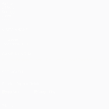
Partite
UEFA.tv
Sorteggi
Giochi
Stat.
VISITA ANCHE
UEFA.com
Fondazione UEFA
CAMBIA LINGUA
Italiano
English
Français
Deutsch
Русский
Español
Italiano
P
SEGUICI SU
Scarica l'app ufficiale
Privacy