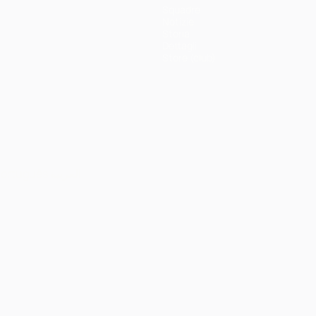
Squadre
Notizie
Storia
Dettagli
Store (club)
ortuguês
العربية