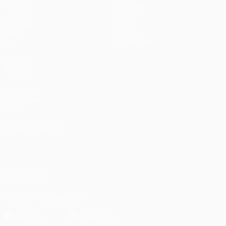
Partite
Squadre
UEFA.tv
Notizie
Sorteggi
Storia
Giochi
Dettagli
Stat.
Store (club)
VISITA
ANCHE
UEFA.com
Fondazione
UEFA
CAMBIA LINGUA
Italiano
English
Français
Deutsch
Русский
Español
Italiano
Português
العربية
SEGUICI SU
Scarica l'app ufficiale