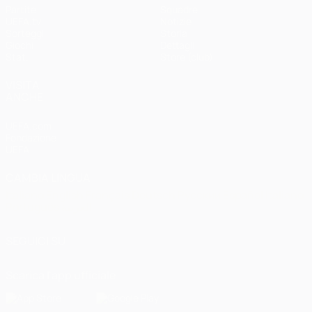
Partite
Squadre
UEFA.tv
Notizie
Sorteggi
Storia
Giochi
Dettagli
Stat.
Store (club)
VISITA
ANCHE
UEFA.com
Fondazione
UEFA
CAMBIA LINGUA
Italiano
English
Français
Deutsch
Русский
Español
Italiano
Português
العربية
SEGUICI SU
Scarica l'app ufficiale